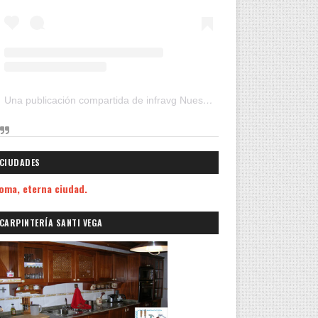
Una publicación compartida de infravg Nuestros Viajes (@infravg)
CIUDADES
oma, eterna ciudad.
CARPINTERÍA SANTI VEGA