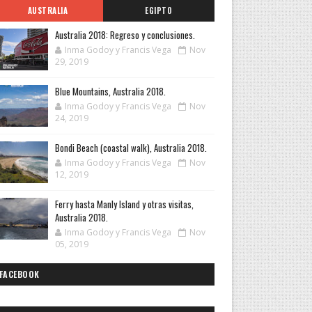
AUSTRALIA
EGIPTO
Australia 2018: Regreso y conclusiones.
Inma Godoy y Francis Vega
Nov
29, 2019
Blue Mountains, Australia 2018.
Inma Godoy y Francis Vega
Nov
24, 2019
Bondi Beach (coastal walk), Australia 2018.
Inma Godoy y Francis Vega
Nov
12, 2019
Ferry hasta Manly Island y otras visitas,
Australia 2018.
Inma Godoy y Francis Vega
Nov
05, 2019
FACEBOOK