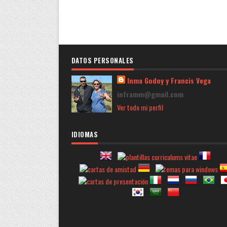
DATOS PERSONALES
Inma Godoy y Francis Vega
inframm@gmail.com
Ver todo mi perfil
IDIOMAS