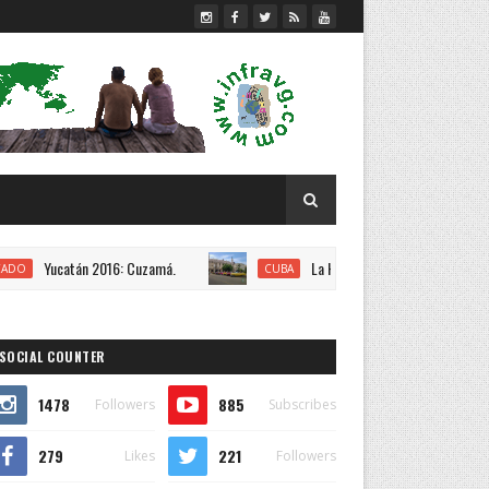
Yucatán 2016: Cuzamá.
La Habana 2016: Vuelta en carro.
CUBA
SOCIAL COUNTER
1478
885
Followers
Subscribes
279
221
Likes
Followers