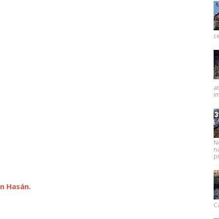
ce
at
im
N
na
pr
n Hasán.
Ca