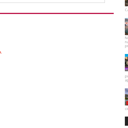
Ca
N
na
pr
.
p
a
c