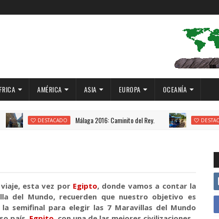
FRICA
AMÉRICA
ASIA
EUROPA
OCEANÍA
Málaga 2016: Caminito del Rey.
DESTACADO
DESTACADO
viaje, esta vez por
Egipto
, donde vamos a contar la
illa del Mundo, recuerden que nuestro objetivo es
a la semifinal para elegir las 7 Maravillas del Mundo
so país,
Egpito
, con una de las mejores civilizaciones.