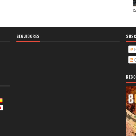
Ca
SEGUIDORES
SUSC
E
C
RECO