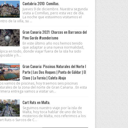
Cantabria 2010: Comillas.
Jueves 9 de diciembre. Nuestra segunda
visita a Comillas, pero esta vez de día.
La noche que estuvimos visitamos el
ntro de la villa, su ...
Gran Canaria 2021: Charcos en Barranco del
Pino Gordo #senderismo
En este último año nos hemos tenido
que adaptar a una nueva normalidad,
ípica en todo, donde viajar fuera de la isla ha sido
posible y h...
Gran Canaria: Piscinas Naturales del Norte I
Parte | Los Dos Roques | Punta de Gáldar | El
Clavo | La Furnia | Caleta Abajo
os vamos de piscinas, hoy traemos seis piscinas
turales de la zona del norte de Gran Canaria . En esta
imera entrega vamos a visitar un...
Cart Ruts en Malta.
Seguimos nuestro viaje por la isla de
Malta, hoy toca hablar de uno de los
misterios de Malta, nos referimos a los
rt Ruts o Surcos de C...