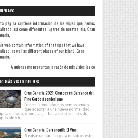
INFRAVG
ta página contiene información de los viajes que hemos
alizado, así como diferentes lugares de nuestra isla, Gran
naria.
is web contain information of the trips that we have
alized, as well as different places of our island, Gran
naria.
ienes me preguntan la razón de mis viajes les contesto que sé bien de qué huyo pero i
LO MÁS VISTO DEL MES.
Gran Canaria 2021: Charcos en Barranco del
Pino Gordo #senderismo
En este último año nos hemos tenido
que adaptar a una nueva normalidad,
ípica en todo, donde viajar fuera de la isla ha sido
posible y h...
Gran Canaria: Barranquillo El Vino.
Si existe un paraíso para nosotros este