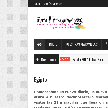
INICIO
¿QUIÉNES SOMOS?
INICIO
NUESTRAS MARAVILLAS
Á
Destacado
Egipto 2017: El Mar Rojo.
DESTACADO
Egipto
Comenzamos un nuevo diario, un nuevo 
visita a nuestra decimotercera Marav
visitar las 21 maravillas que llegaron 
Moderno. Unos 15 días en este maravillo