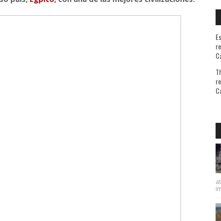
Es
re
Ca
Th
re
Ca
A qu
at
im