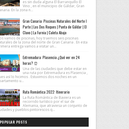
es sin duda alguna El Barranquillo El
Vino , en el municipio de Gáldar, Gran
naria. En la zona n...
Gran Canaria: Piscinas Naturales del Norte I
Parte | Los Dos Roques | Punta de Gáldar | El
Clavo | La Furnia | Caleta Abajo
os vamos de piscinas, hoy traemos seis piscinas
turales de la zona del norte de Gran Canaria . En esta
imera entrega vamos a visitar un...
Extremadura: Plasencia ¿Qué ver en 24
horas? ⏰
Una de las ciudades que debe estar en
una ruta por Extremadura es Plasencia ,
ues así lo hicimos . Estuvimos dos noches en un
partamento u...
Ruta Romántica 2022: Itinerario
La Ruta Romántica de Baviera es un
recorrido turístico por el sur de
Alemania, que atraviesa un conjunto de
iudades y pueblos pintorescos q...
POPULAR POSTS