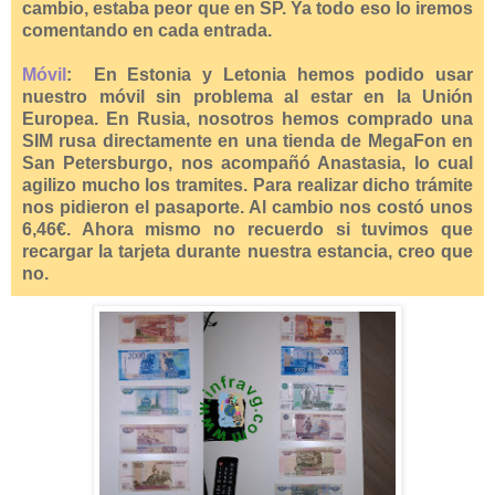
cambio, estaba peor que en SP. Ya todo eso lo iremos
comentando en cada entrada.
Móvil
: En Estonia y Letonia hemos podido usar
nuestro móvil sin problema al estar en la Unión
Europea. En Rusia, nosotros hemos comprado una
SIM rusa directamente en una tienda de MegaFon en
San Petersburgo, nos acompañó Anastasia, lo cual
agilizo mucho los tramites. Para realizar dicho trámite
nos pidieron el pasaporte. Al cambio nos costó unos
6,46€. Ahora mismo no recuerdo si tuvimos que
recargar la tarjeta durante nuestra estancia, creo que
no.