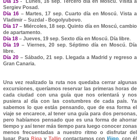
Día 15
- Lunes
, 16 sep
. Tercero día en Moscú. Visita a
Sergiev Posad.
Día 16
– Martes
, 17 sep
. Cuarto día en Moscú. Vista a
Vladimir – Suzdal - Bogolyubovo.
Día 17
– Miércoles
, 18 sep
. Quinto día en Moscú, cambio
de apartamento.
Día 18
– Jueves
, 19 sep
. Sexto día en Moscú. Día libre.
Día 19
– Viernes
, 20 sep
. Séptimo día en Moscú. Día
libre.
Día 20
– Sábado
, 21 sep
. Llegada a Madrid y regreso a
Gran Canaria.
Una vez realizado la ruta nos quedaba cerrar algunas
excursiones, queríamos reservar las primeras horas de
cada ciudad con una guía que nos orientará y nos
pusiera al día con las costumbres de cada país. Ya
sabemos lo que estás pensando, que de esa forma el
viaje se encarece, al tener una guía para dos personas,
pero habíamos pensado que es una forma de ahorrar
tiempo y así tener más tiempo para luego conocer zonas
menos frecuentadas a nuestro ritmo o disfrutar del
lugar. Para
Riga
y
Tallin
contactamos con
Iñigo
, con él