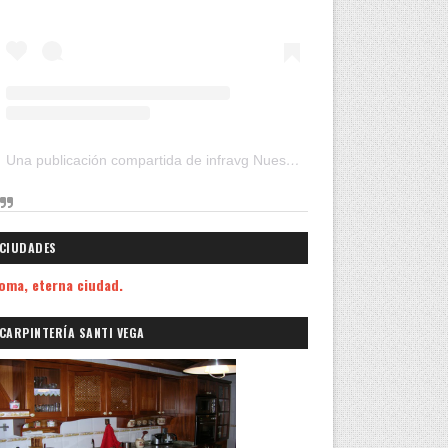
Una publicación compartida de infravg Nuestros Viajes (@infravg)
CIUDADES
oma, eterna ciudad.
CARPINTERÍA SANTI VEGA