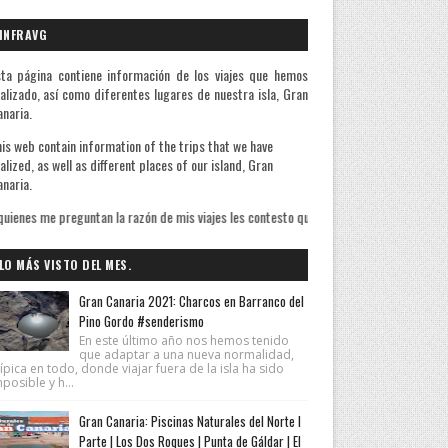
INFRAVG
ta página contiene información de los viajes que hemos
alizado, así como diferentes lugares de nuestra isla, Gran
naria.
is web contain information of the trips that we have
alized, as well as different places of our island, Gran
naria.
a razón de mis viajes les contesto que sé bien de qué huyo pero ignoro lo que busco.
LO MÁS VISTO DEL MES.
Gran Canaria 2021: Charcos en Barranco del
Pino Gordo #senderismo
En este último año nos hemos tenido
que adaptar a una nueva normalidad,
ípica en todo, donde viajar fuera de la isla ha sido
posible y h...
Gran Canaria: Piscinas Naturales del Norte I
Parte | Los Dos Roques | Punta de Gáldar | El