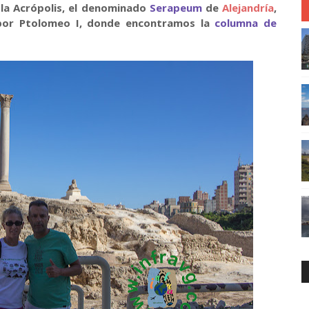
la Acrópolis, el denominado
Serapeum
de
Alejandría
,
por Ptolomeo I, donde encontramos la
columna de