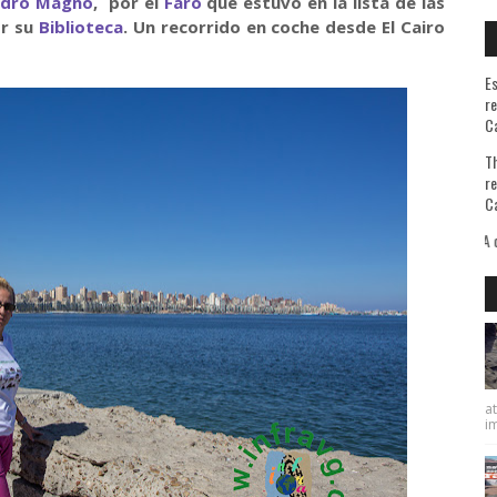
ndro Magno
,
por el
Faro
que estuvo en la lista de las
r su
Biblioteca
. Un recorrido en coche desde El Cairo
Es
re
Ca
Th
re
Ca
A quienes me preguntan l
at
im