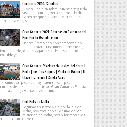
Cantabria 2010: Comillas.
Jueves 9 de diciembre. Nuestra segunda
visita a Comillas, pero esta vez de día.
La noche que estuvimos visitamos el
ntro de la villa, su ...
Gran Canaria 2021: Charcos en Barranco del
Pino Gordo #senderismo
En este último año nos hemos tenido
que adaptar a una nueva normalidad,
ípica en todo, donde viajar fuera de la isla ha sido
posible y h...
Gran Canaria: Piscinas Naturales del Norte I
Parte | Los Dos Roques | Punta de Gáldar | El
Clavo | La Furnia | Caleta Abajo
os vamos de piscinas, hoy traemos seis piscinas
turales de la zona del norte de Gran Canaria . En esta
imera entrega vamos a visitar un...
Cart Ruts en Malta.
Seguimos nuestro viaje por la isla de
Malta, hoy toca hablar de uno de los
misterios de Malta, nos referimos a los
rt Ruts o Surcos de C...