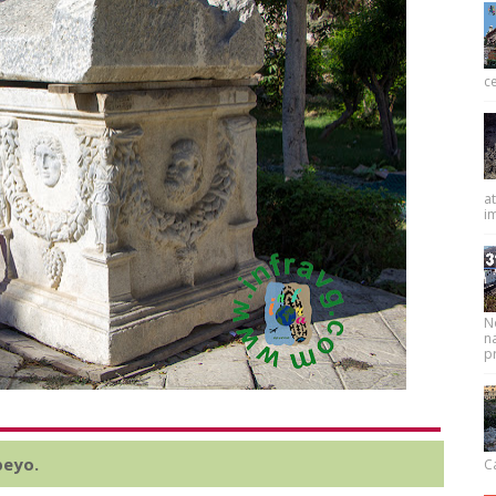
ce
at
im
N
na
pr
peyo.
Ca