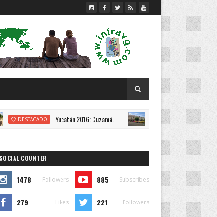
Yucatán 2016: Cuzamá.
La Habana 2016: Vuelta en carro
ADO
CUBA
SOCIAL COUNTER
1478
885
Followers
Subscribes
279
221
Likes
Followers