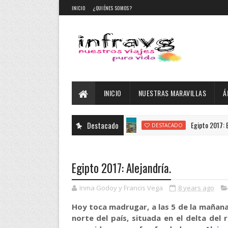
INICIO
¿QUIÉNES SOMOS?
INICIO
NUESTRAS MARAVILLAS
Á
Destacado
Egipto 2017: El Mar Rojo.
DESTACADO
Egipto 2017: Alejandría.
Inma Godoy y Francis Vega
8 years ago
Hoy toca madrugar, a las 5 de la mañana
norte del país, situada en el delta del 