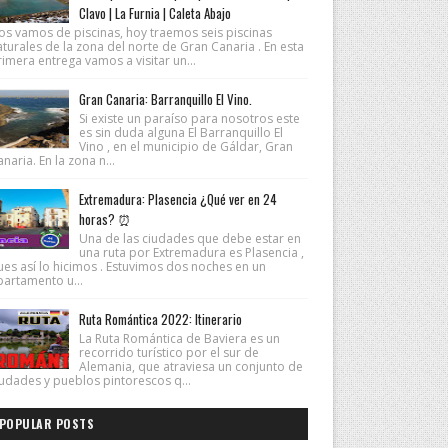
Clavo | La Furnia | Caleta Abajo
os vamos de piscinas, hoy traemos seis piscinas
turales de la zona del norte de Gran Canaria . En esta
imera entrega vamos a visitar un...
Gran Canaria: Barranquillo El Vino.
Si existe un paraíso para nosotros este
es sin duda alguna El Barranquillo El
Vino , en el municipio de Gáldar, Gran
naria. En la zona n...
Extremadura: Plasencia ¿Qué ver en 24
horas? ⏰
Una de las ciudades que debe estar en
una ruta por Extremadura es Plasencia ,
ues así lo hicimos . Estuvimos dos noches en un
partamento u...
Ruta Romántica 2022: Itinerario
La Ruta Romántica de Baviera es un
recorrido turístico por el sur de
Alemania, que atraviesa un conjunto de
iudades y pueblos pintorescos q...
POPULAR POSTS