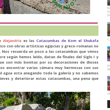
N
na
pr
Ca
de
Alejandría
es las
Catacumbas de Kom el Shukafa
ico con obras artísticas egipcias y greco-romanas no
r. Nos recuerda un poco a las catacumbas que vimos
e según hemos leído, datan de finales del Siglo I y
 que son más bonitas por su decoraciones de dioses
p
emos encontrar varias cámara muy hermosas con sus
a
el agua esta anegando toda la galería y no sabemos
ieves y deteriorar estas catacumbas, una pena que
c