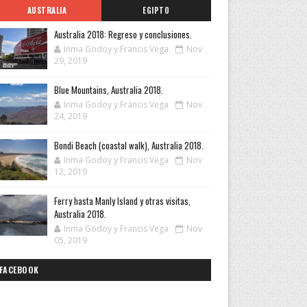
AUSTRALIA
EGIPTO
Australia 2018: Regreso y conclusiones.
Inma Godoy y Francis Vega
Nov
29, 2019
Blue Mountains, Australia 2018.
Inma Godoy y Francis Vega
Nov
24, 2019
Bondi Beach (coastal walk), Australia 2018.
Inma Godoy y Francis Vega
Nov
12, 2019
Ferry hasta Manly Island y otras visitas,
Australia 2018.
Inma Godoy y Francis Vega
Nov
05, 2019
FACEBOOK