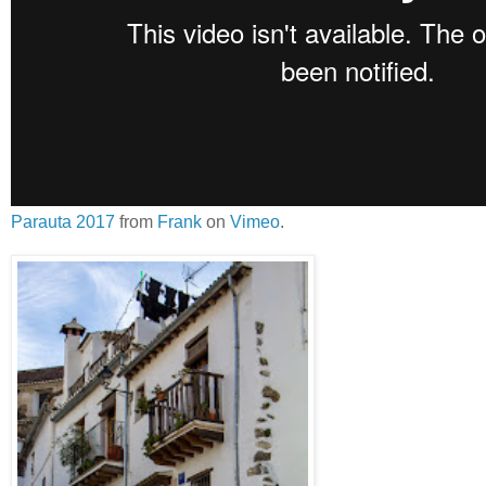
Parauta 2017
from
Frank
on
Vimeo
.