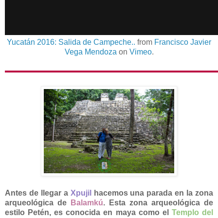
Yucatán 2016: Salida de Campeche..
from
Francisco Javier
Vega Mendoza
on
Vimeo
.
Antes de llegar a
Xpujil
hacemos una parada en la zona
arqueológica de
Balamkú
. Esta zona arqueológica de
estilo Petén, es conocida en maya como el
Templo del