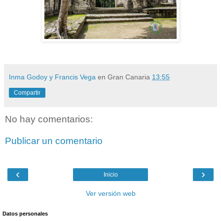
Inma Godoy y Francis Vega
en Gran Canaria
13:55
Compartir
No hay comentarios:
Publicar un comentario
‹
›
Inicio
Ver versión web
Datos personales