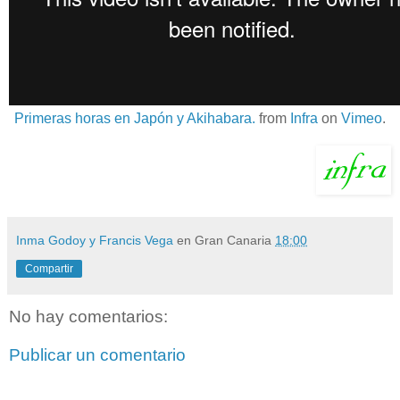
Primeras horas en Japón y Akihabara.
from
Infra
on
Vimeo
.
Inma Godoy y Francis Vega
en Gran Canaria
18:00
Compartir
No hay comentarios:
Publicar un comentario