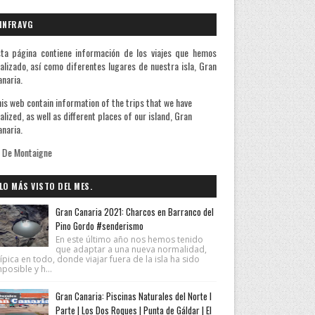
INFRAVG
ta página contiene información de los viajes que hemos
alizado, así como diferentes lugares de nuestra isla, Gran
naria.
is web contain information of the trips that we have
alized, as well as different places of our island, Gran
naria.
LO MÁS VISTO DEL MES.
Gran Canaria 2021: Charcos en Barranco del
Pino Gordo #senderismo
En este último año nos hemos tenido
que adaptar a una nueva normalidad,
ípica en todo, donde viajar fuera de la isla ha sido
posible y h...
Gran Canaria: Piscinas Naturales del Norte I
Parte | Los Dos Roques | Punta de Gáldar | El