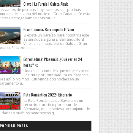
Clavo | La Furnia | Caleta Abajo
os vamos de piscinas, hoy traemos seis piscinas
turales de la zona del norte de Gran Canaria . En esta
imera entrega vamos a visitar un...
Gran Canaria: Barranquillo El Vino.
Si existe un paraíso para nosotros este
es sin duda alguna El Barranquillo El
Vino , en el municipio de Gáldar, Gran
naria. En la zona n...
Extremadura: Plasencia ¿Qué ver en 24
horas? ⏰
Una de las ciudades que debe estar en
una ruta por Extremadura es Plasencia ,
ues así lo hicimos . Estuvimos dos noches en un
partamento u...
Ruta Romántica 2022: Itinerario
La Ruta Romántica de Baviera es un
recorrido turístico por el sur de
Alemania, que atraviesa un conjunto de
iudades y pueblos pintorescos q...
POPULAR POSTS