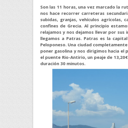
Son las 11 horas, una vez marcado la r
nos hace recorrer carreteras secundar
subidas, granjas, vehículos agrícolas,
confines de Grecia. Al principio est
relajamos y nos dejamos llevar por sus 
llegamos a Patras. Patras es la capita
Peloponeso. Una ciudad completamente
poner gasolina y nos dirigimos hacia el
el puente Rio-Antirio, un peaje de 13,20€
A quienes me preguntan la razón de mis viajes les contest
duración 30 minutos.