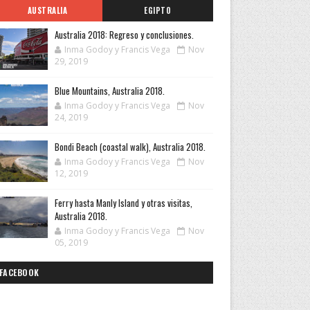
AUSTRALIA
EGIPTO
Australia 2018: Regreso y conclusiones.
Inma Godoy y Francis Vega
Nov
29, 2019
Blue Mountains, Australia 2018.
Inma Godoy y Francis Vega
Nov
24, 2019
Bondi Beach (coastal walk), Australia 2018.
Inma Godoy y Francis Vega
Nov
12, 2019
Ferry hasta Manly Island y otras visitas,
Australia 2018.
Inma Godoy y Francis Vega
Nov
05, 2019
FACEBOOK