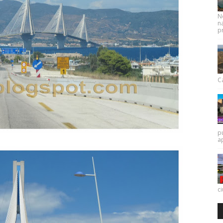
N
na
pr
Ca
p
a
c