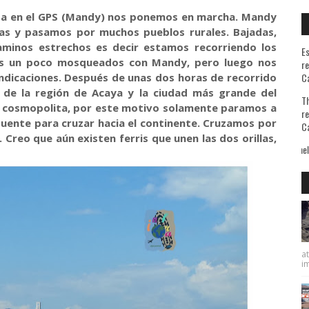
uta en el GPS (Mandy) nos ponemos en marcha. Mandy
ias y pasamos por muchos pueblos rurales. Bajadas,
 caminos estrechos es decir estamos recorriendo los
Es
amos un poco mosqueados con Mandy, pero luego nos
re
indicaciones. Después de unas dos horas de recorrido
Ca
l de la región de Acaya y la ciudad más grande del
Th
 cosmopolita, por este motivo solamente paramos a
re
 puente para cruzar hacia el continente. Cruzamos por
Ca
. Creo que aún existen ferris que unen las dos orillas,
o que sé bien de qué huyo pero ignoro lo que busco. De Michel De Montaigne
at
im