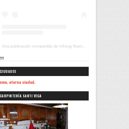
Una publicación compartida de infravg Nuestros Viajes (@infravg)
CIUDADES
oma, eterna ciudad.
CARPINTERÍA SANTI VEGA