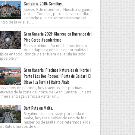
Cantabria 2010: Comillas.
Jueves 9 de diciembre. Nuestra segunda
visita a Comillas, pero esta vez de día.
La noche que estuvimos visitamos el
ntro de la villa, su ...
Gran Canaria 2021: Charcos en Barranco del
Pino Gordo #senderismo
En este último año nos hemos tenido
que adaptar a una nueva normalidad,
ípica en todo, donde viajar fuera de la isla ha sido
posible y h...
Gran Canaria: Piscinas Naturales del Norte I
Parte | Los Dos Roques | Punta de Gáldar | El
Clavo | La Furnia | Caleta Abajo
os vamos de piscinas, hoy traemos seis piscinas
turales de la zona del norte de Gran Canaria . En esta
imera entrega vamos a visitar un...
Cart Ruts en Malta.
Seguimos nuestro viaje por la isla de
Malta, hoy toca hablar de uno de los
misterios de Malta, nos referimos a los
rt Ruts o Surcos de C...