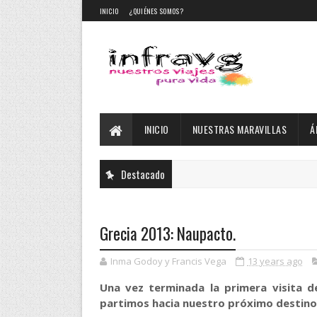
INICIO
¿QUIÉNES SOMOS?
INICIO
NUESTRAS MARAVILLAS
Á
Destacado
Grecia 2013: Naupacto.
Inma Godoy y Francis Vega
13 years ago
Una vez terminada la primera visita de
partimos hacia nuestro próximo destino