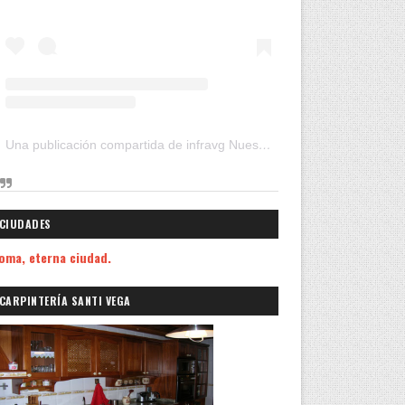
Una publicación compartida de infravg Nuestros Viajes (@infravg)
CIUDADES
oma, eterna ciudad.
CARPINTERÍA SANTI VEGA