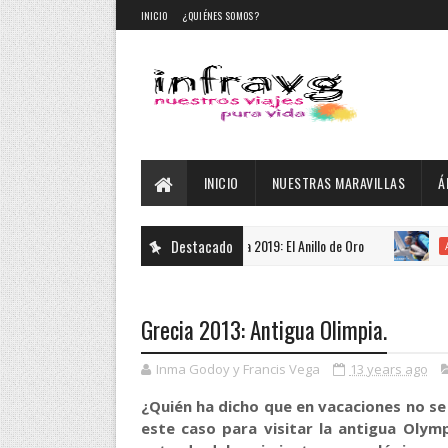
INICIO
¿QUIÉNES SOMOS?
INICIO
NUESTRAS MARAVILLAS
Á
Rusia 2019: El Anillo de Oro
Destacado
SkyDive
DESTACADO
AUSTRALIA
Grecia 2013: Antigua Olimpia.
Inma Godoy y Francis Vega
13 years ago
¿Quién ha dicho que en vacaciones no se
este caso para visitar la antigua Olym