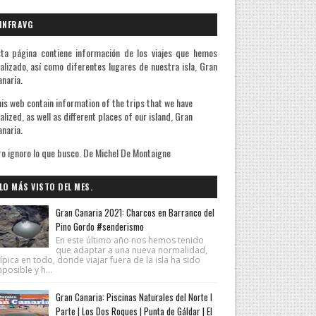
INFRAVG
ta página contiene información de los viajes que hemos
alizado, así como diferentes lugares de nuestra isla, Gran
naria.
is web contain information of the trips that we have
alized, as well as different places of our island, Gran
naria.
ichel De Montaigne
LO MÁS VISTO DEL MES.
Gran Canaria 2021: Charcos en Barranco del
Pino Gordo #senderismo
En este último año nos hemos tenido
que adaptar a una nueva normalidad,
ípica en todo, donde viajar fuera de la isla ha sido
posible y h...
Gran Canaria: Piscinas Naturales del Norte I
Parte | Los Dos Roques | Punta de Gáldar | El