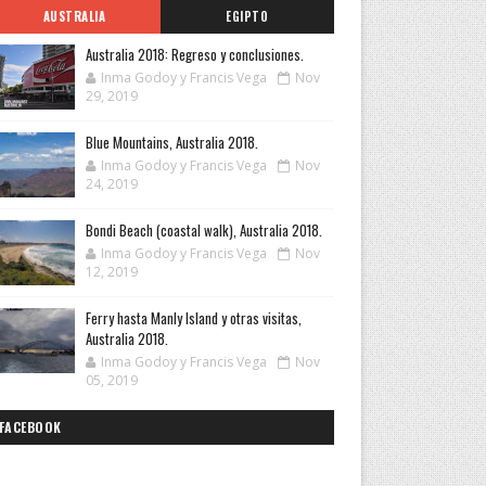
AUSTRALIA
EGIPTO
Australia 2018: Regreso y conclusiones.
Inma Godoy y Francis Vega
Nov
29, 2019
Blue Mountains, Australia 2018.
Inma Godoy y Francis Vega
Nov
24, 2019
Bondi Beach (coastal walk), Australia 2018.
Inma Godoy y Francis Vega
Nov
12, 2019
Ferry hasta Manly Island y otras visitas,
Australia 2018.
Inma Godoy y Francis Vega
Nov
05, 2019
FACEBOOK