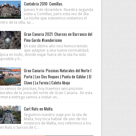
Cantabria 2010: Comillas.
Jueves 9 de diciembre. Nuestra segunda
visita a Comillas, pero esta vez de día.
La noche que estuvimos visitamos el
ntro de la villa, su ...
Gran Canaria 2021: Charcos en Barranco del
Pino Gordo #senderismo
En este último año nos hemos tenido
que adaptar a una nueva normalidad,
ípica en todo, donde viajar fuera de la isla ha sido
posible y h...
Gran Canaria: Piscinas Naturales del Norte I
Parte | Los Dos Roques | Punta de Gáldar | El
Clavo | La Furnia | Caleta Abajo
os vamos de piscinas, hoy traemos seis piscinas
turales de la zona del norte de Gran Canaria . En esta
imera entrega vamos a visitar un...
Cart Ruts en Malta.
Seguimos nuestro viaje por la isla de
Malta, hoy toca hablar de uno de los
misterios de Malta, nos referimos a los
rt Ruts o Surcos de C...