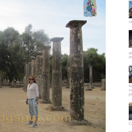
ce
at
im
N
na
pr
Ca