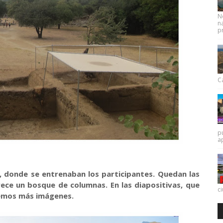
N
na
pr
Ca
p
a
a, donde se entrenaban los participantes. Quedan las
ece un bosque de columnas. En las diapositivas, que
c
enemos más imágenes.