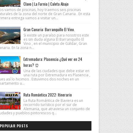
Clavo | La Furnia | Caleta Abajo
os vamos de piscinas, hoy traemos seis piscinas
turales de la zona del norte de Gran Canaria . En esta
imera entrega vamos a visitar un...
Gran Canaria: Barranquillo El Vino.
Si existe un paraíso para nosotros este
es sin duda alguna El Barranquillo El
Vino , en el municipio de Gáldar, Gran
naria. En la zona n...
Extremadura: Plasencia ¿Qué ver en 24
horas? ⏰
Una de las ciudades que debe estar en
una ruta por Extremadura es Plasencia ,
ues así lo hicimos . Estuvimos dos noches en un
partamento u...
Ruta Romántica 2022: Itinerario
La Ruta Romántica de Baviera es un
recorrido turístico por el sur de
Alemania, que atraviesa un conjunto de
iudades y pueblos pintorescos q...
POPULAR POSTS