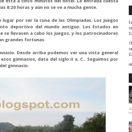
e está a cinco minutos del hotel. La entrada cuesta
n las 8:20 horas y aún no se ve a mucha gente.
e lugar por ser la cuna de las Olimpiadas. Los juegos
Es
ento deportivo del mundo antiguo. Los Estados en
re
e se llevasen a cabo los juegos, y los patrocinadores
Ca
n grandes fortunas.
Th
re
mnasio. Desde arriba podemos ver una vista general
Ca
esos gimnasios, data del siglo II a. C.. Seguimos por
ón de mis viajes les contesto que sé bien de qué huyo pero ignoro lo que busco. De M
del gimnasio.
at
im