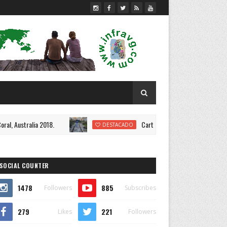
.
Cart Ruts en Malta.
DESTACADO
DESTACADO
SOCIAL COUNTER
1478
885
Followers
Subscribes
279
221
Likes
Followers