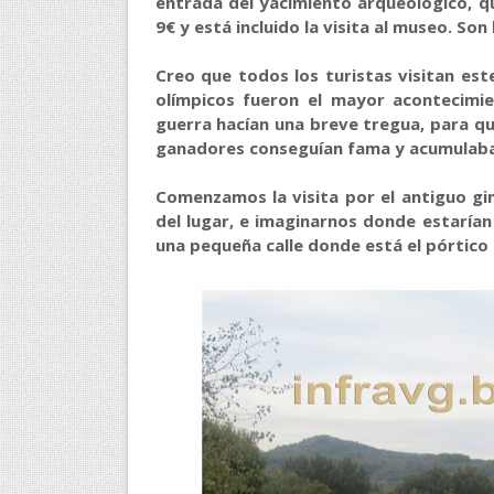
entrada del yacimiento arqueológico, qu
9€ y está incluido la visita al museo. So
Creo que todos los turistas visitan est
olímpicos fueron el mayor acontecimi
guerra hacían una breve tregua, para qu
ganadores conseguían fama y acumulaba
Comenzamos la visita por el antiguo gi
del lugar, e imaginarnos donde estarían 
A quienes me preguntan la raz
una pequeña calle donde está el pórtico 