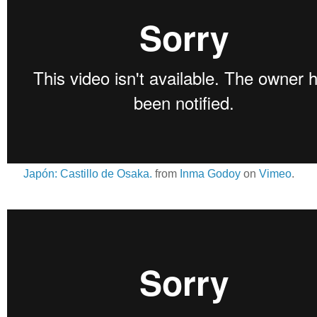
Japón: Castillo de Osaka.
from
Inma Godoy
on
Vimeo
.