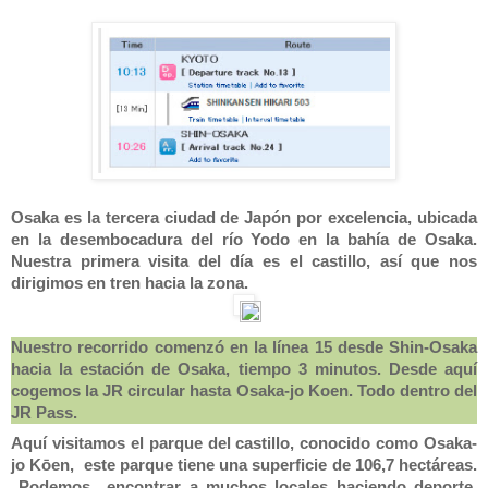
Osaka es la tercera ciudad de Japón por excelencia, ubicada
en la desembocadura del río Yodo en la bahía de Osaka.
Nuestra primera visita del día es el castillo, así que nos
dirigimos en tren hacia la zona.
Nuestro recorrido comenzó en la línea 15 desde Shin-Osaka
hacia la estación de Osaka, tiempo 3 minutos. Desde aquí
cogemos la JR circular hasta Osaka-jo Koen. Todo dentro del
JR Pass.
Aquí visitamos el parque del castillo, conocido como Osaka-
jo Kōen, este parque tiene una superficie de 106,7 hectáreas.
Podemos encontrar a muchos locales haciendo deporte,