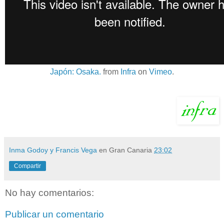
Japón: Osaka.
from
Infra
on
Vimeo
.
Inma Godoy y Francis Vega
en Gran Canaria
23:02
Compartir
No hay comentarios:
Publicar un comentario