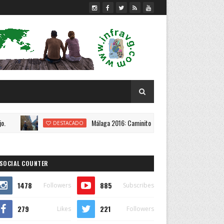
Málaga 2016: Caminito del Rey.
Yuca
DESTACADO
DESTACADO
SOCIAL COUNTER
1478
885
Followers
Subscribes
279
221
Likes
Followers