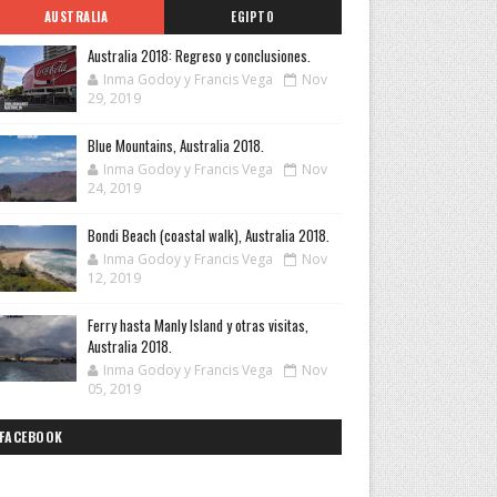
AUSTRALIA
EGIPTO
Australia 2018: Regreso y conclusiones.
Inma Godoy y Francis Vega
Nov
29, 2019
Blue Mountains, Australia 2018.
Inma Godoy y Francis Vega
Nov
24, 2019
Bondi Beach (coastal walk), Australia 2018.
Inma Godoy y Francis Vega
Nov
12, 2019
Ferry hasta Manly Island y otras visitas,
Australia 2018.
Inma Godoy y Francis Vega
Nov
05, 2019
FACEBOOK