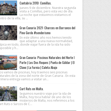
Cantabria 2010: Comillas.
Jueves 9 de diciembre. Nuestra segunda
visita a Comillas, pero esta vez de día.
La noche que estuvimos visitamos el
ntro de la villa, su ...
Gran Canaria 2021: Charcos en Barranco del
Pino Gordo #senderismo
En este último año nos hemos tenido
que adaptar a una nueva normalidad,
ípica en todo, donde viajar fuera de la isla ha sido
posible y h...
Gran Canaria: Piscinas Naturales del Norte I
Parte | Los Dos Roques | Punta de Gáldar | El
Clavo | La Furnia | Caleta Abajo
os vamos de piscinas, hoy traemos seis piscinas
turales de la zona del norte de Gran Canaria . En esta
imera entrega vamos a visitar un...
Cart Ruts en Malta.
Seguimos nuestro viaje por la isla de
Malta, hoy toca hablar de uno de los
misterios de Malta, nos referimos a los
rt Ruts o Surcos de C...