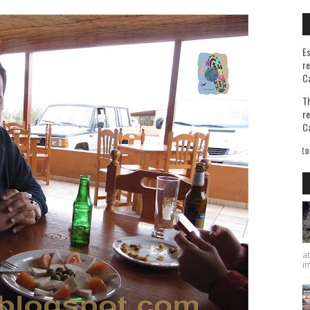
Es
re
Ca
Th
re
Ca
A quienes me preguntan la razón de mis viajes les contesto que sé bien de qué huyo p
at
im