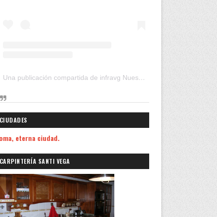
Una publicación compartida de infravg Nuestros Viajes (@infravg)
CIUDADES
oma, eterna ciudad.
CARPINTERÍA SANTI VEGA