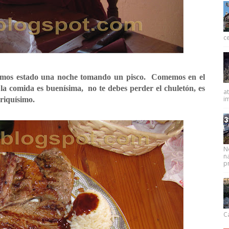
ce
amos estado una noche tomando un pisco. Comemos en el
 la comida es buenísima, no te debes perder el chuletón, es
at
im
riquísimo.
N
na
pr
Ca