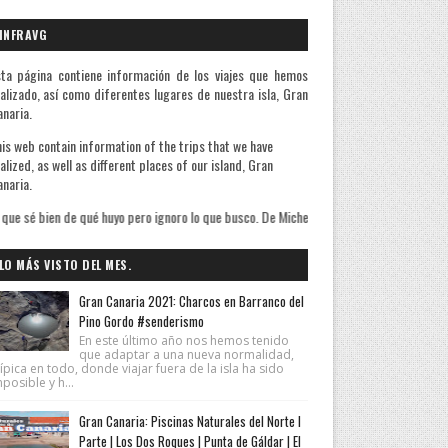
INFRAVG
ta página contiene información de los viajes que hemos
alizado, así como diferentes lugares de nuestra isla, Gran
naria.
is web contain information of the trips that we have
alized, as well as different places of our island, Gran
naria.
ero ignoro lo que busco. De Michel De Montaigne
LO MÁS VISTO DEL MES.
Gran Canaria 2021: Charcos en Barranco del
Pino Gordo #senderismo
En este último año nos hemos tenido
que adaptar a una nueva normalidad,
ípica en todo, donde viajar fuera de la isla ha sido
posible y h...
Gran Canaria: Piscinas Naturales del Norte I
Parte | Los Dos Roques | Punta de Gáldar | El