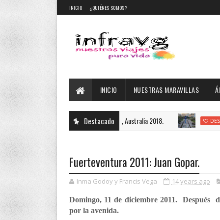
INICIO
¿QUIÉNES SOMOS?
INICIO
NUESTRAS MARAVILLAS
Á
Destacado
Cart Ru
DESTACADO
Fuerteventura 2011: Juan Gopar.
Inma Godoy y Francis Vega
14 years ago
Domingo, 11 de diciembre 2011. Después de
por la avenida.