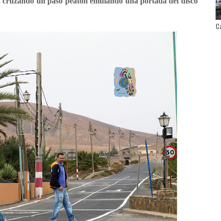
a, cruzando un paso peatón emulando una portada del disco
Ca