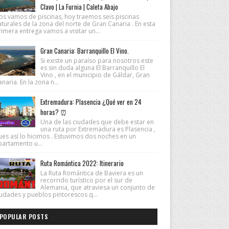
Clavo | La Furnia | Caleta Abajo
os vamos de piscinas, hoy traemos seis piscinas
turales de la zona del norte de Gran Canaria . En esta
imera entrega vamos a visitar un...
Gran Canaria: Barranquillo El Vino.
Si existe un paraíso para nosotros este
es sin duda alguna El Barranquillo El
Vino , en el municipio de Gáldar, Gran
naria. En la zona n...
Extremadura: Plasencia ¿Qué ver en 24
horas? ⏰
Una de las ciudades que debe estar en
una ruta por Extremadura es Plasencia ,
ues así lo hicimos . Estuvimos dos noches en un
partamento u...
Ruta Romántica 2022: Itinerario
La Ruta Romántica de Baviera es un
recorrido turístico por el sur de
Alemania, que atraviesa un conjunto de
iudades y pueblos pintorescos q...
POPULAR POSTS