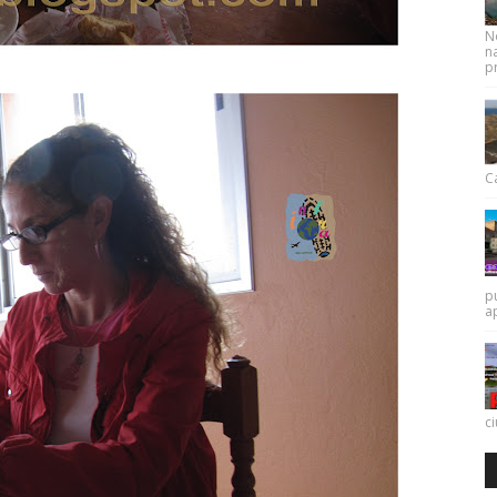
N
na
pr
Ca
p
a
c