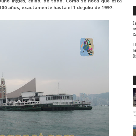
ayuno inglés, chino, de todo. Como se nota que esta
100 años, exactamente hasta el 1 de julio de 1997.
Es
re
Ca
Th
re
Ca
A quie
at
im