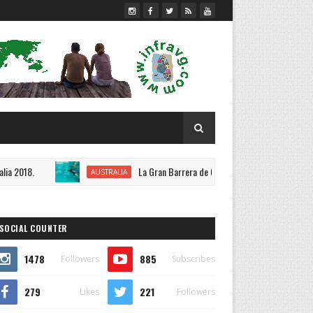
La Gran Barrera de Coral, Australia 2018.
AUSTRALIA
DES
SOCIAL COUNTER
1478
885
Followers
Subscribes
279
221
Likes
Followers