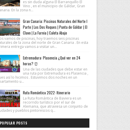
es sin duda alguna El Barranquillo El
Vino , en el municipio de Gáldar, Gran
naria. En la zona n...
Gran Canaria: Piscinas Naturales del Norte I
Parte | Los Dos Roques | Punta de Gáldar | El
Clavo | La Furnia | Caleta Abajo
os vamos de piscinas, hoy traemos seis piscinas
turales de la zona del norte de Gran Canaria . En esta
imera entrega vamos a visitar un...
Extremadura: Plasencia ¿Qué ver en 24
horas? ⏰
Una de las ciudades que debe estar en
una ruta por Extremadura es Plasencia ,
ues así lo hicimos . Estuvimos dos noches en un
partamento u...
Ruta Romántica 2022: Itinerario
La Ruta Romántica de Baviera es un
recorrido turístico por el sur de
Alemania, que atraviesa un conjunto de
iudades y pueblos pintorescos q...
POPULAR POSTS