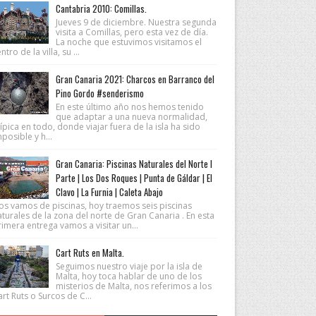
Cantabria 2010: Comillas.
Jueves 9 de diciembre. Nuestra segunda
visita a Comillas, pero esta vez de día.
La noche que estuvimos visitamos el
ntro de la villa, su ...
Gran Canaria 2021: Charcos en Barranco del
Pino Gordo #senderismo
En este último año nos hemos tenido
que adaptar a una nueva normalidad,
ípica en todo, donde viajar fuera de la isla ha sido
posible y h...
Gran Canaria: Piscinas Naturales del Norte I
Parte | Los Dos Roques | Punta de Gáldar | El
Clavo | La Furnia | Caleta Abajo
os vamos de piscinas, hoy traemos seis piscinas
turales de la zona del norte de Gran Canaria . En esta
imera entrega vamos a visitar un...
Cart Ruts en Malta.
Seguimos nuestro viaje por la isla de
Malta, hoy toca hablar de uno de los
misterios de Malta, nos referimos a los
rt Ruts o Surcos de C...