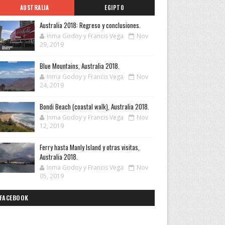
AUSTRALIA
EGIPTO
Australia 2018: Regreso y conclusiones.
Inma Godoy y Francis Vega
Nov
29, 2019
Blue Mountains, Australia 2018.
Inma Godoy y Francis Vega
Nov
24, 2019
Bondi Beach (coastal walk), Australia 2018.
Inma Godoy y Francis Vega
Nov
12, 2019
Ferry hasta Manly Island y otras visitas,
Australia 2018.
Inma Godoy y Francis Vega
Nov
05, 2019
FACEBOOK