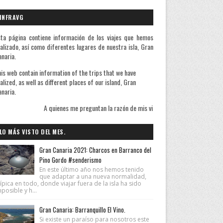
INFRAVG
ta página contiene información de los viajes que hemos
alizado, así como diferentes lugares de nuestra isla, Gran
naria.
is web contain information of the trips that we have
alized, as well as different places of our island, Gran
naria.
nes me preguntan la razón de mis viajes les contesto que sé bien de qué huyo pero ig
LO MÁS VISTO DEL MES.
Gran Canaria 2021: Charcos en Barranco del
Pino Gordo #senderismo
En este último año nos hemos tenido
que adaptar a una nueva normalidad,
ípica en todo, donde viajar fuera de la isla ha sido
posible y h...
Gran Canaria: Barranquillo El Vino.
Si existe un paraíso para nosotros este