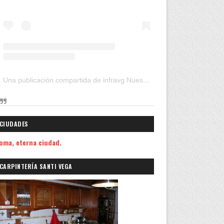
Una publicación compartida de infravg Nuestros Viajes (@infravg)
CIUDADES
oma, eterna ciudad.
CARPINTERÍA SANTI VEGA