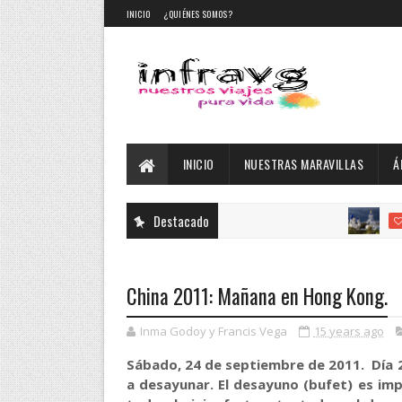
INICIO
¿QUIÉNES SOMOS?
INICIO
NUESTRAS MARAVILLAS
Á
Destacado
DESTACADO
China 2011: Mañana en Hong Kong.
Inma Godoy y Francis Vega
15 years ago
Sábado, 24 de septiembre de 2011. Día 2
a desayunar. El desayuno (bufet) es im