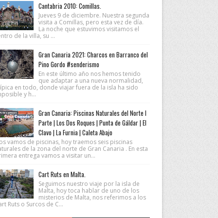
Cantabria 2010: Comillas.
Jueves 9 de diciembre. Nuestra segunda
visita a Comillas, pero esta vez de día.
La noche que estuvimos visitamos el
ntro de la villa, su ...
Gran Canaria 2021: Charcos en Barranco del
Pino Gordo #senderismo
En este último año nos hemos tenido
que adaptar a una nueva normalidad,
ípica en todo, donde viajar fuera de la isla ha sido
posible y h...
Gran Canaria: Piscinas Naturales del Norte I
Parte | Los Dos Roques | Punta de Gáldar | El
Clavo | La Furnia | Caleta Abajo
os vamos de piscinas, hoy traemos seis piscinas
turales de la zona del norte de Gran Canaria . En esta
imera entrega vamos a visitar un...
Cart Ruts en Malta.
Seguimos nuestro viaje por la isla de
Malta, hoy toca hablar de uno de los
misterios de Malta, nos referimos a los
rt Ruts o Surcos de C...