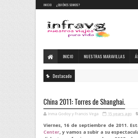
INICIO
¿QUIÉNES SOMOS?
INICIO
NUESTRAS MARAVILLAS
Á
Destacado
China 2011: Torres de Shanghai.
Inma Godoy y Francis Vega
15 years ago
Viernes, 16 de septiembre de 2011. Es
Center
, y vamos a subir a su espectacu