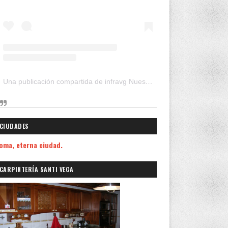
Una publicación compartida de infravg Nuestros Viajes (@infravg)
CIUDADES
oma, eterna ciudad.
CARPINTERÍA SANTI VEGA