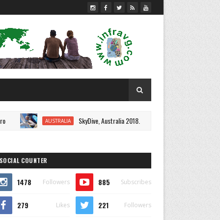
SkyDive, Australia 2018.
La Gran Barrera de 
AUSTRALIA
AUSTRALIA
SOCIAL COUNTER
1478
885
Followers
Subscribes
279
221
Likes
Followers