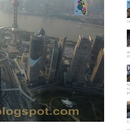
ce
at
im
N
na
pr
Ca