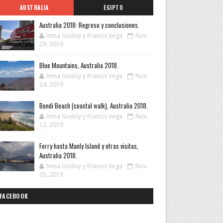
AUSTRALIA
EGIPTO
Australia 2018: Regreso y conclusiones.
Inma Godoy y Francis Vega
Nov
29, 2019
Blue Mountains, Australia 2018.
Inma Godoy y Francis Vega
Nov
24, 2019
Bondi Beach (coastal walk), Australia 2018.
Inma Godoy y Francis Vega
Nov
12, 2019
Ferry hasta Manly Island y otras visitas,
Australia 2018.
Inma Godoy y Francis Vega
Nov
05, 2019
FACEBOOK