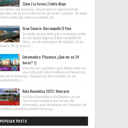
Clavo | La Furnia | Caleta Abajo
os vamos de piscinas, hoy traemos seis piscinas
turales de la zona del norte de Gran Canaria . En esta
imera entrega vamos a visitar un...
Gran Canaria: Barranquillo El Vino.
Si existe un paraíso para nosotros este
es sin duda alguna El Barranquillo El
Vino , en el municipio de Gáldar, Gran
naria. En la zona n...
Extremadura: Plasencia ¿Qué ver en 24
horas? ⏰
Una de las ciudades que debe estar en
una ruta por Extremadura es Plasencia ,
ues así lo hicimos . Estuvimos dos noches en un
partamento u...
Ruta Romántica 2022: Itinerario
La Ruta Romántica de Baviera es un
recorrido turístico por el sur de
Alemania, que atraviesa un conjunto de
iudades y pueblos pintorescos q...
POPULAR POSTS