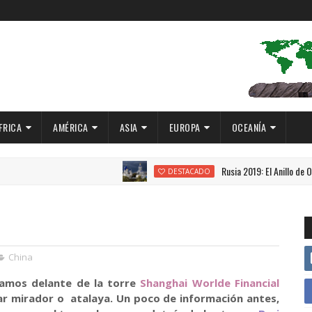
FRICA
AMÉRICA
ASIA
EUROPA
OCEANÍA
Rusia 2019: El Anillo de Oro
DESTACADO
China
tamos delante de la torre
Shanghai Worlde Financial
lar mirador o atalaya. Un poco de información antes,