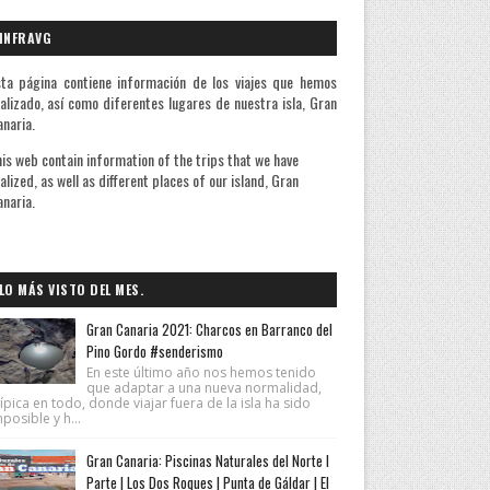
INFRAVG
ta página contiene información de los viajes que hemos
alizado, así como diferentes lugares de nuestra isla, Gran
naria.
is web contain information of the trips that we have
alized, as well as different places of our island, Gran
naria.
A quienes me preguntan la razón de 
LO MÁS VISTO DEL MES.
Gran Canaria 2021: Charcos en Barranco del
Pino Gordo #senderismo
En este último año nos hemos tenido
que adaptar a una nueva normalidad,
ípica en todo, donde viajar fuera de la isla ha sido
posible y h...
Gran Canaria: Piscinas Naturales del Norte I
Parte | Los Dos Roques | Punta de Gáldar | El