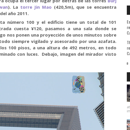
ra ocupa el tercer lugar por detrás de las torres
Burj
iwan
). La
torre Jin Mao
(420,5m), que se encuentra
 del año 2011.
Es
ta número 100 y el edificio tiene un total de 101
re
trada cuesta ¥120, pasamos a una sala donde se
Ca
ego nos ponen una proyección de unos minutos sobre
 todo siempre vigilado y asesorado por una azafata.
Th
los 100 pisos, a una altura de 492 metros, en todo
re
Ca
minado con luces. Debajo, imagen del mirador visto
at
im