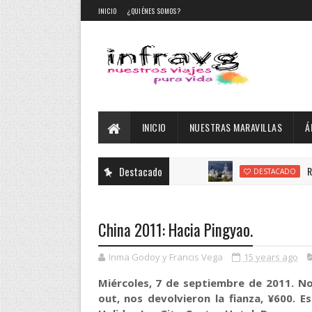
INICIO
¿QUIÉNES SOMOS?
INICIO
NUESTRAS MARAVILLAS
Á
Destacado
Rusia 2019: El A
DESTACADO
China 2011: Hacia Pingyao.
Inma Godoy y Francis Vega
15 years ago
Miércoles, 7 de septiembre de 2011. No
out, nos devolvieron la fianza, ¥600. 