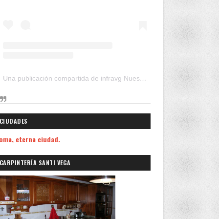
Una publicación compartida de infravg Nuestros Viajes (@infravg)
CIUDADES
oma, eterna ciudad.
CARPINTERÍA SANTI VEGA