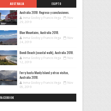
AUSTRALIA
EGIPTO
Australia 2018: Regreso y conclusiones.
Inma Godoy y Francis Vega
Nov
29, 2019
Blue Mountains, Australia 2018.
Inma Godoy y Francis Vega
Nov
24, 2019
Bondi Beach (coastal walk), Australia 2018.
Inma Godoy y Francis Vega
Nov
12, 2019
Ferry hasta Manly Island y otras visitas,
Australia 2018.
Inma Godoy y Francis Vega
Nov
05, 2019
FACEBOOK