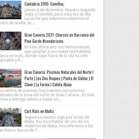
Cantabria 2010: Comillas.
Jueves 9 de diciembre. Nuestra segunda
visita a Comillas, pero esta vez de día.
La noche que estuvimos visitamos el
ntro de la villa, su ...
Gran Canaria 2021: Charcos en Barranco del
Pino Gordo #senderismo
En este último año nos hemos tenido
que adaptar a una nueva normalidad,
ípica en todo, donde viajar fuera de la isla ha sido
posible y h...
Gran Canaria: Piscinas Naturales del Norte I
Parte | Los Dos Roques | Punta de Gáldar | El
Clavo | La Furnia | Caleta Abajo
os vamos de piscinas, hoy traemos seis piscinas
turales de la zona del norte de Gran Canaria . En esta
imera entrega vamos a visitar un...
Cart Ruts en Malta.
Seguimos nuestro viaje por la isla de
Malta, hoy toca hablar de uno de los
misterios de Malta, nos referimos a los
rt Ruts o Surcos de C...