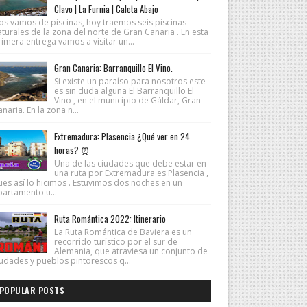
Clavo | La Furnia | Caleta Abajo
os vamos de piscinas, hoy traemos seis piscinas
turales de la zona del norte de Gran Canaria . En esta
imera entrega vamos a visitar un...
Gran Canaria: Barranquillo El Vino.
Si existe un paraíso para nosotros este
es sin duda alguna El Barranquillo El
Vino , en el municipio de Gáldar, Gran
naria. En la zona n...
Extremadura: Plasencia ¿Qué ver en 24
horas? ⏰
Una de las ciudades que debe estar en
una ruta por Extremadura es Plasencia ,
ues así lo hicimos . Estuvimos dos noches en un
partamento u...
Ruta Romántica 2022: Itinerario
La Ruta Romántica de Baviera es un
recorrido turístico por el sur de
Alemania, que atraviesa un conjunto de
iudades y pueblos pintorescos q...
POPULAR POSTS