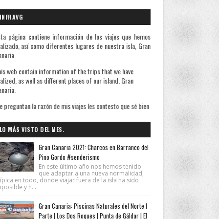
INFRAVG
ta página contiene información de los viajes que hemos
alizado, así como diferentes lugares de nuestra isla, Gran
naria.
is web contain information of the trips that we have
alized, as well as different places of our island, Gran
naria.
e mis viajes les contesto que sé bien de qué huyo pero ignoro lo que busco. De Miche
LO MÁS VISTO DEL MES.
Gran Canaria 2021: Charcos en Barranco del
Pino Gordo #senderismo
En este último año nos hemos tenido
que adaptar a una nueva normalidad,
ípica en todo, donde viajar fuera de la isla ha sido
posible y h...
Gran Canaria: Piscinas Naturales del Norte I
Parte | Los Dos Roques | Punta de Gáldar | El