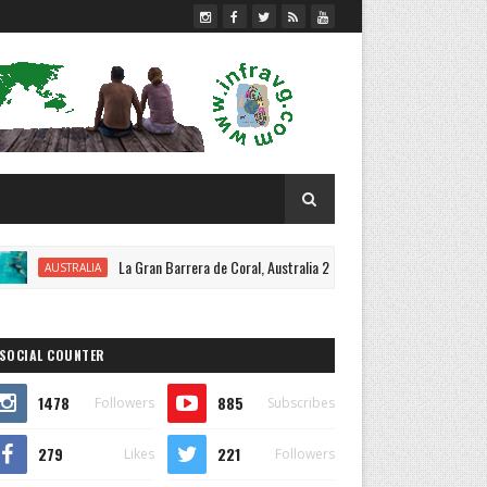
La Gran Barrera de Coral, Australia 2018.
Cart 
LIA
DESTACADO
SOCIAL COUNTER
1478
885
Followers
Subscribes
279
221
Likes
Followers