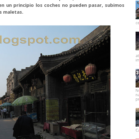
en un principio los coches no pueden pasar, subimos
s maletas.
ce
at
im
N
na
pr
Ca