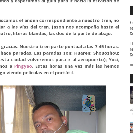
mos y esperamos al guía para ir hacia la estación de
uscamos el andén correspondiente a nuestro tren, no
Es
ar a las vías del tren. Jason nos acompaña hasta el
re
tro, literas blandas, las dos de la parte de abajo.
Ca
Th
gracias. Nuestro tren parte puntual a las 7:45 horas.
re
 hace paradas. Las paradas son: Huaren; Shouozhou;
Ca
sta ciudad volveremos para ir al aeropuerto); Yuci,
A quienes me preguntan la razón d
amos a
Pingyao
. Estas horas una vez más las hemos
o viendo películas en el portátil.
at
im