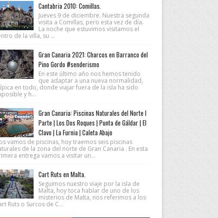
Cantabria 2010: Comillas.
Jueves 9 de diciembre. Nuestra segunda
visita a Comillas, pero esta vez de día.
La noche que estuvimos visitamos el
ntro de la villa, su ...
Gran Canaria 2021: Charcos en Barranco del
Pino Gordo #senderismo
En este último año nos hemos tenido
que adaptar a una nueva normalidad,
ípica en todo, donde viajar fuera de la isla ha sido
posible y h...
Gran Canaria: Piscinas Naturales del Norte I
Parte | Los Dos Roques | Punta de Gáldar | El
Clavo | La Furnia | Caleta Abajo
os vamos de piscinas, hoy traemos seis piscinas
turales de la zona del norte de Gran Canaria . En esta
imera entrega vamos a visitar un...
Cart Ruts en Malta.
Seguimos nuestro viaje por la isla de
Malta, hoy toca hablar de uno de los
misterios de Malta, nos referimos a los
rt Ruts o Surcos de C...