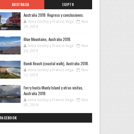
AUSTRALIA
EGIPTO
Australia 2018: Regreso y conclusiones.
Inma Godoy y Francis Vega
Nov
29, 2019
Blue Mountains, Australia 2018.
Inma Godoy y Francis Vega
Nov
24, 2019
Bondi Beach (coastal walk), Australia 2018.
Inma Godoy y Francis Vega
Nov
12, 2019
Ferry hasta Manly Island y otras visitas,
Australia 2018.
Inma Godoy y Francis Vega
Nov
05, 2019
FACEBOOK