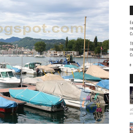
Es
re
Ca
Th
re
Ca
at
im