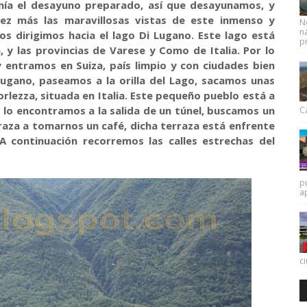
nía el desayuno preparado, así que desayunamos, y
z más las maravillosas vistas de este inmenso y
N
na
s dirigimos hacia el lago Di Lugano. Este lago está
pr
, y las provincias de Varese y Como de Italia. Por lo
 entramos en Suiza, país limpio y con ciudades bien
Lugano, paseamos a la orilla del Lago, sacamos unas
orlezza, situada en Italia. Este pequeño pueblo está a
lo lo encontramos a la salida de un túnel, buscamos un
Ca
raza a tomarnos un café, dicha terraza está enfrente
A continuación recorremos las calles estrechas del
p
a
c