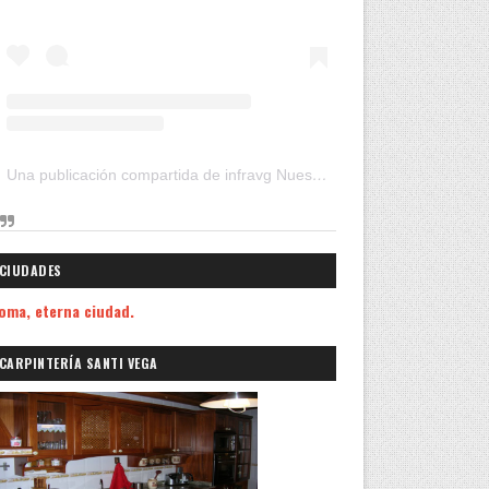
Una publicación compartida de infravg Nuestros Viajes (@infravg)
CIUDADES
oma, eterna ciudad.
CARPINTERÍA SANTI VEGA