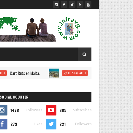
uts en Malta.
Egipto 2017: El Mar Rojo.
DESTACADO
SOCIAL COUNTER
1478
885
Followers
Subscribes
279
221
Likes
Followers