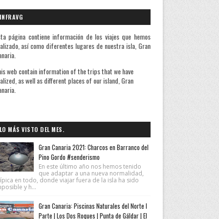
INFRAVG
ta página contiene información de los viajes que hemos
alizado, así como diferentes lugares de nuestra isla, Gran
naria.
is web contain information of the trips that we have
alized, as well as different places of our island, Gran
naria.
A quienes me preguntan la razón de mis via
LO MÁS VISTO DEL MES.
Gran Canaria 2021: Charcos en Barranco del
Pino Gordo #senderismo
En este último año nos hemos tenido
que adaptar a una nueva normalidad,
ípica en todo, donde viajar fuera de la isla ha sido
posible y h...
Gran Canaria: Piscinas Naturales del Norte I
Parte | Los Dos Roques | Punta de Gáldar | El