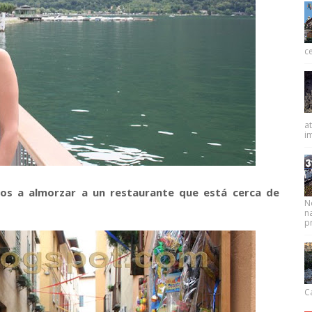
ce
at
im
s a almorzar a un restaurante que está cerca de
N
na
pr
Ca