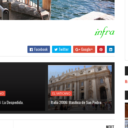
Facebook
Twitter
Google+
R
ANO
EL VATICANO
6: La Despedida.
Italia 2006: Basílica de San Pedro.
NEXT