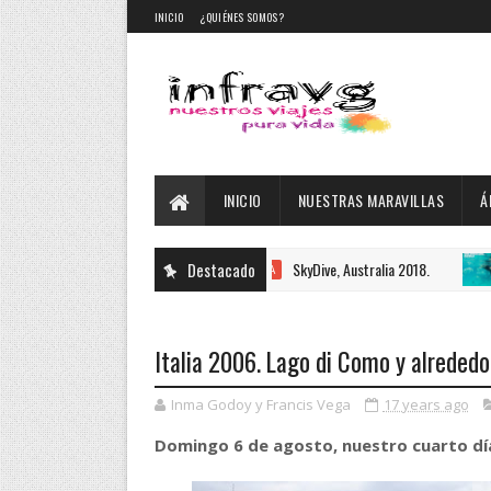
INICIO
¿QUIÉNES SOMOS?
INICIO
NUESTRAS MARAVILLAS
Á
Destacado
SkyDive, Australia 2018.
AUSTRALIA
AUSTRAL
Italia 2006. Lago di Como y alrededo
Inma Godoy y Francis Vega
17 years ago
Domingo 6 de agosto, nuestro cuarto día 