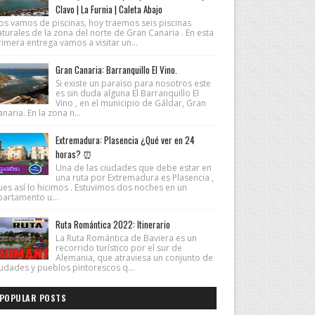
Clavo | La Furnia | Caleta Abajo
os vamos de piscinas, hoy traemos seis piscinas
turales de la zona del norte de Gran Canaria . En esta
imera entrega vamos a visitar un...
Gran Canaria: Barranquillo El Vino.
Si existe un paraíso para nosotros este
es sin duda alguna El Barranquillo El
Vino , en el municipio de Gáldar, Gran
naria. En la zona n...
Extremadura: Plasencia ¿Qué ver en 24
horas? ⏰
Una de las ciudades que debe estar en
una ruta por Extremadura es Plasencia ,
ues así lo hicimos . Estuvimos dos noches en un
partamento u...
Ruta Romántica 2022: Itinerario
La Ruta Romántica de Baviera es un
recorrido turístico por el sur de
Alemania, que atraviesa un conjunto de
iudades y pueblos pintorescos q...
POPULAR POSTS