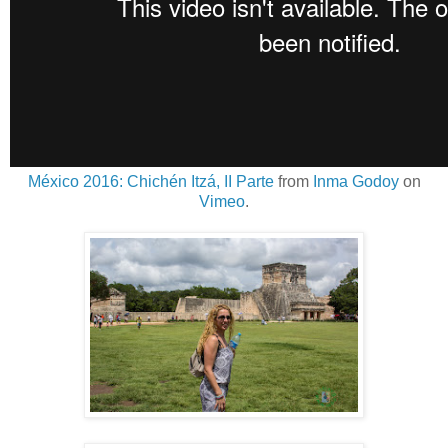
México 2016: Chichén Itzá, II Parte
from
Inma Godoy
on
Vimeo
.