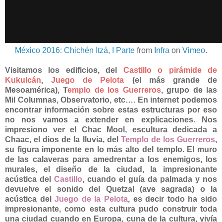
México 2016: Chichén Itzá, I Parte
from
Infra
on
Vimeo
.
Visitamos los edificios, del
Castillo o pirámide de
Kukulcán
,
Juego de Pelota
(el más grande de
Mesoamérica), T
emplo de los Guerreros
, grupo de las
Mil Columnas, Observatorio, etc…. En internet podemos
encontrar información sobre estas estructuras por eso
no nos vamos a extender en explicaciones. Nos
impresiono ver el Chac Mool, escultura dedicada a
Chaac, el dios de la lluvia, del
Templo de los Guerreros
,
su figura imponente en lo más alto del templo. El muro
de las calaveras para amedrentar a los enemigos, los
murales, el diseño de la ciudad, la impresionante
acústica del
Castillo
, cuando el guía da palmada y nos
devuelve el sonido del Quetzal (ave sagrada) o la
acústica del
Juego de la Pelota
, es decir todo ha sido
impresionante, como esta cultura pudo construir toda
una ciudad cuando en Europa, cuna de la cultura, vivía