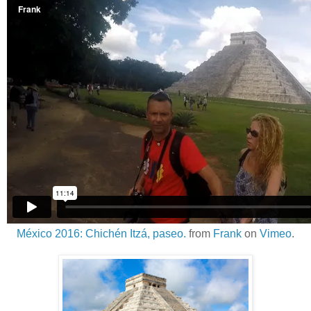
México 2016: Chichén Itzá, paseo.
from
Frank
on
Vimeo
.