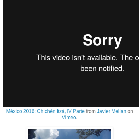
México 2016: Chichén Itzá, IV Parte
from
Javier Melian
on
Vimeo
.