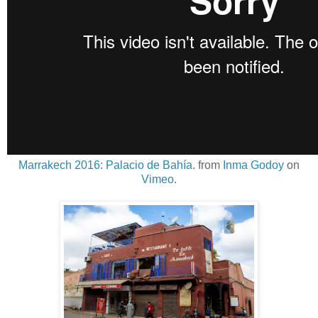
Marrakech 2016: Palacio de Bahía.
from
Inma Godoy
on
Vimeo
.