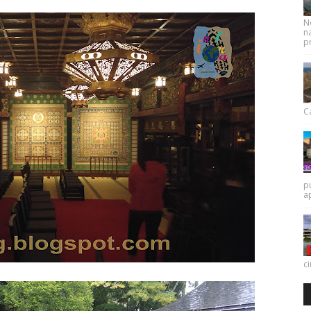
N
na
pr
Ca
p
a
c