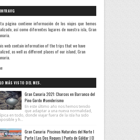
INFRAVG
ta página contiene información de los viajes que hemos
alizado, así como diferentes lugares de nuestra isla, Gran
naria.
is web contain information of the trips that we have
alized, as well as different places of our island, Gran
naria.
A quienes me preguntan la razón de mis viajes le
LO MÁS VISTO DEL MES.
Gran Canaria 2021: Charcos en Barranco del
Pino Gordo #senderismo
En este último año nos hemos tenido
que adaptar a una nueva normalidad,
ípica en todo, donde viajar fuera de la isla ha sido
posible y h...
Gran Canaria: Piscinas Naturales del Norte I
Parte | Los Dos Roques | Punta de Gáldar | El