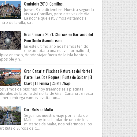
Cantabria 2010: Comillas.
Jueves 9 de diciembre. Nuestra segunda
visita a Comillas, pero esta vez de día.
La noche que estuvimos visitamos el
ntro de la villa, su ...
Gran Canaria 2021: Charcos en Barranco del
Pino Gordo #senderismo
En este último año nos hemos tenido
que adaptar a una nueva normalidad,
ípica en todo, donde viajar fuera de la isla ha sido
posible y h...
Gran Canaria: Piscinas Naturales del Norte I
Parte | Los Dos Roques | Punta de Gáldar | El
Clavo | La Furnia | Caleta Abajo
os vamos de piscinas, hoy traemos seis piscinas
turales de la zona del norte de Gran Canaria . En esta
imera entrega vamos a visitar un...
Cart Ruts en Malta.
Seguimos nuestro viaje por la isla de
Malta, hoy toca hablar de uno de los
misterios de Malta, nos referimos a los
rt Ruts o Surcos de C...