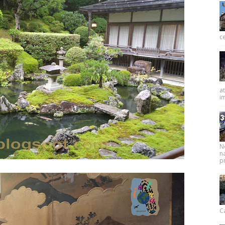
ce
at
im
N
na
pr
Ca