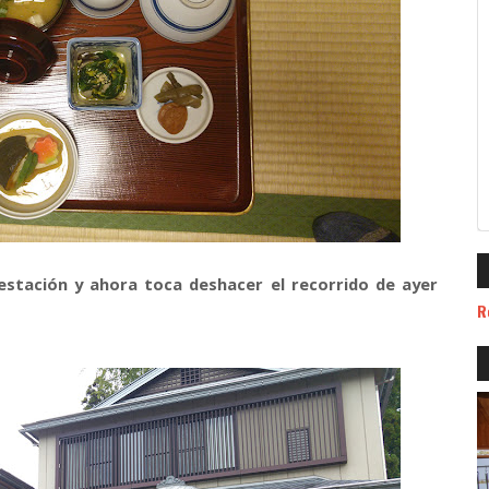
stación y ahora toca deshacer el recorrido de ayer
R