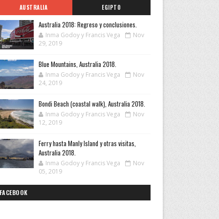
AUSTRALIA
EGIPTO
Australia 2018: Regreso y conclusiones.
Inma Godoy y Francis Vega
Nov
29, 2019
Blue Mountains, Australia 2018.
Inma Godoy y Francis Vega
Nov
24, 2019
Bondi Beach (coastal walk), Australia 2018.
Inma Godoy y Francis Vega
Nov
12, 2019
Ferry hasta Manly Island y otras visitas,
Australia 2018.
Inma Godoy y Francis Vega
Nov
05, 2019
FACEBOOK