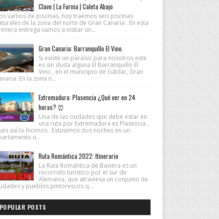
Clavo | La Furnia | Caleta Abajo
os vamos de piscinas, hoy traemos seis piscinas
turales de la zona del norte de Gran Canaria . En esta
imera entrega vamos a visitar un...
Gran Canaria: Barranquillo El Vino.
Si existe un paraíso para nosotros este
es sin duda alguna El Barranquillo El
Vino , en el municipio de Gáldar, Gran
naria. En la zona n...
Extremadura: Plasencia ¿Qué ver en 24
horas? ⏰
Una de las ciudades que debe estar en
una ruta por Extremadura es Plasencia ,
ues así lo hicimos . Estuvimos dos noches en un
partamento u...
Ruta Romántica 2022: Itinerario
La Ruta Romántica de Baviera es un
recorrido turístico por el sur de
Alemania, que atraviesa un conjunto de
iudades y pueblos pintorescos q...
POPULAR POSTS