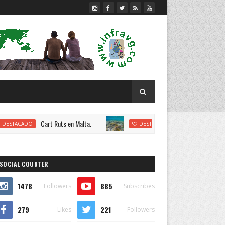
rt Ruts en Malta.
Egipto 2017: El Mar Rojo.
DESTACADO
SOCIAL COUNTER
1478
885
Followers
Subscribes
279
221
Likes
Followers