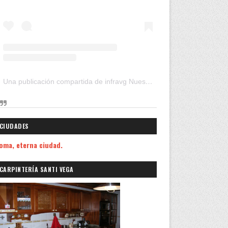
Una publicación compartida de infravg Nuestros Viajes (@infravg)
CIUDADES
oma, eterna ciudad.
CARPINTERÍA SANTI VEGA