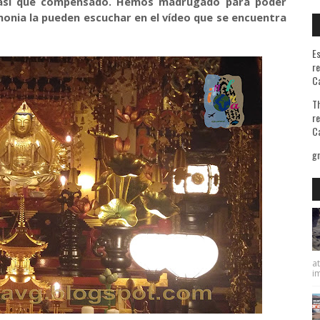
así que compensado. Hemos madrugado para poder
monia la pueden escuchar en el vídeo que se encuentra
Es
re
Ca
Th
re
Ca
at
im