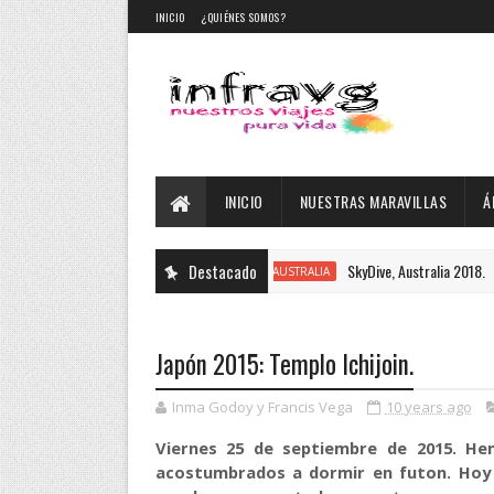
INICIO
¿QUIÉNES SOMOS?
INICIO
NUESTRAS MARAVILLAS
Á
Destacado
SkyDive, Australia 2018.
AUSTRALIA
AUST
Japón 2015: Templo Ichijoin.
Inma Godoy y Francis Vega
10 years ago
Viernes 25 de septiembre de 2015. H
acostumbrados a dormir en futon. Hoy