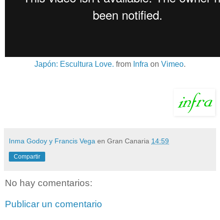
Japón: Escultura Love.
from
Infra
on
Vimeo
.
Inma Godoy y Francis Vega
en Gran Canaria
14:59
Compartir
No hay comentarios:
Publicar un comentario