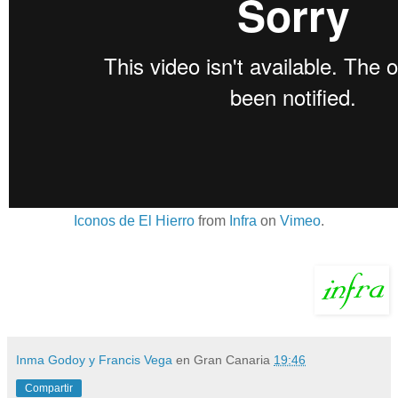
Iconos de El Hierro
from
Infra
on
Vimeo
.
Inma Godoy y Francis Vega
en Gran Canaria
19:46
Compartir