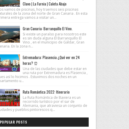
Clavo | La Furnia | Caleta Abajo
os vamos de piscinas, hoy traemos seis piscinas
turales de la zona del norte de Gran Canaria . En esta
imera entrega vamos a visitar un...
Gran Canaria: Barranquillo El Vino.
Si existe un paraíso para nosotros este
es sin duda alguna El Barranquillo El
Vino , en el municipio de Gáldar, Gran
naria. En la zona n...
Extremadura: Plasencia ¿Qué ver en 24
horas? ⏰
Una de las ciudades que debe estar en
una ruta por Extremadura es Plasencia ,
ues así lo hicimos . Estuvimos dos noches en un
partamento u...
Ruta Romántica 2022: Itinerario
La Ruta Romántica de Baviera es un
recorrido turístico por el sur de
Alemania, que atraviesa un conjunto de
iudades y pueblos pintorescos q...
POPULAR POSTS