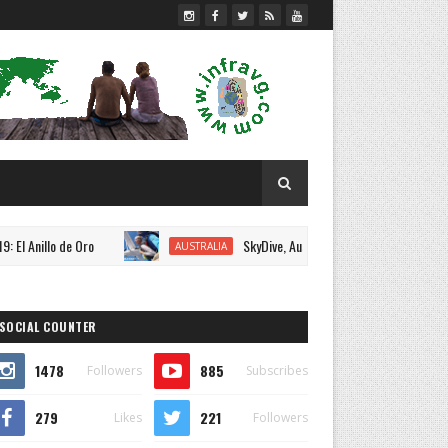
ro
SkyDive, Australia 2018.
La 
AUSTRALIA
AUSTRALIA
SOCIAL COUNTER
1478
885
Followers
Subscribes
279
221
Likes
Followers