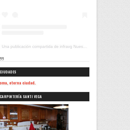
Una publicación compartida de infravg Nuestros Viajes (@infravg)
CIUDADES
oma, eterna ciudad.
CARPINTERÍA SANTI VEGA