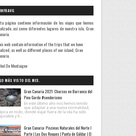
INFRAVG
ta página contiene información de los viajes que hemos
alizado, así como diferentes lugares de nuestra isla, Gran
naria.
is web contain information of the trips that we have
alized, as well as different places of our island, Gran
naria.
LO MÁS VISTO DEL MES.
Gran Canaria 2021: Charcos en Barranco del
Pino Gordo #senderismo
En este último año nos hemos tenido
que adaptar a una nueva normalidad,
ípica en todo, donde viajar fuera de la isla ha sido
posible y h...
Gran Canaria: Piscinas Naturales del Norte I
Parte | Los Dos Roques | Punta de Gáldar | El