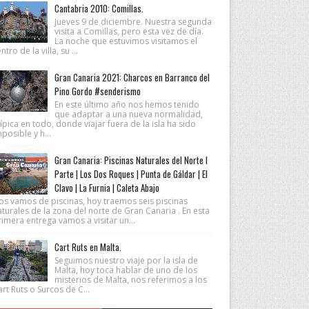
Cantabria 2010: Comillas.
Jueves 9 de diciembre. Nuestra segunda
visita a Comillas, pero esta vez de día.
La noche que estuvimos visitamos el
ntro de la villa, su ...
Gran Canaria 2021: Charcos en Barranco del
Pino Gordo #senderismo
En este último año nos hemos tenido
que adaptar a una nueva normalidad,
ípica en todo, donde viajar fuera de la isla ha sido
posible y h...
Gran Canaria: Piscinas Naturales del Norte I
Parte | Los Dos Roques | Punta de Gáldar | El
Clavo | La Furnia | Caleta Abajo
os vamos de piscinas, hoy traemos seis piscinas
turales de la zona del norte de Gran Canaria . En esta
imera entrega vamos a visitar un...
Cart Ruts en Malta.
Seguimos nuestro viaje por la isla de
Malta, hoy toca hablar de uno de los
misterios de Malta, nos referimos a los
rt Ruts o Surcos de C...