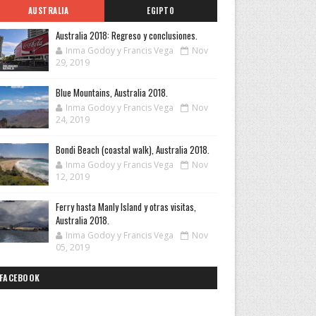
AUSTRALIA
EGIPTO
Australia 2018: Regreso y conclusiones.
Inma Godoy y Francis Vega
Nov
29, 2019
Blue Mountains, Australia 2018.
Inma Godoy y Francis Vega
Nov
24, 2019
Bondi Beach (coastal walk), Australia 2018.
Inma Godoy y Francis Vega
Nov
12, 2019
Ferry hasta Manly Island y otras visitas,
Australia 2018.
Inma Godoy y Francis Vega
Nov
05, 2019
FACEBOOK