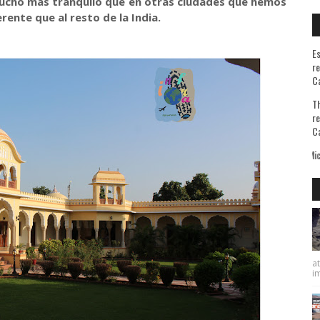
 mucho más tranquilo que en otras ciudades que hemos
erente que al resto de la India.
Es
re
Ca
Th
re
Ca
ntesto que sé bien de qué huyo pero ignoro lo que busco. De Michel De Montaigne
at
im