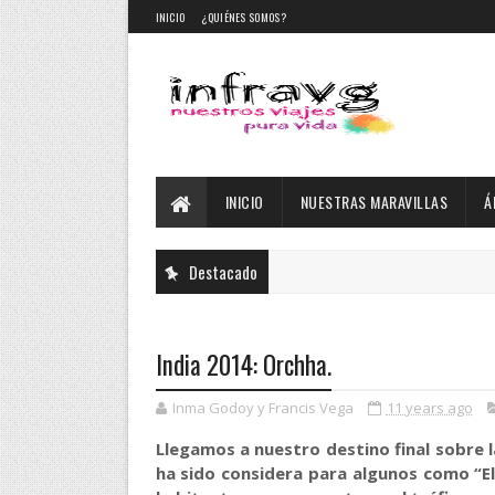
INICIO
¿QUIÉNES SOMOS?
INICIO
NUESTRAS MARAVILLAS
Á
Destacado
India 2014: Orchha.
Inma Godoy y Francis Vega
11 years ago
Llegamos a nuestro destino final sobre l
ha sido considera para algunos como “El