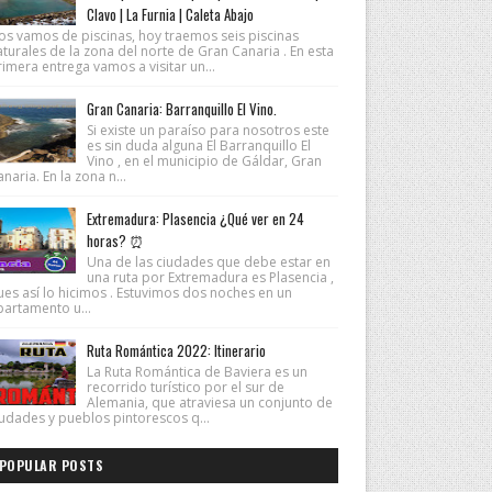
Clavo | La Furnia | Caleta Abajo
os vamos de piscinas, hoy traemos seis piscinas
turales de la zona del norte de Gran Canaria . En esta
imera entrega vamos a visitar un...
Gran Canaria: Barranquillo El Vino.
Si existe un paraíso para nosotros este
es sin duda alguna El Barranquillo El
Vino , en el municipio de Gáldar, Gran
naria. En la zona n...
Extremadura: Plasencia ¿Qué ver en 24
horas? ⏰
Una de las ciudades que debe estar en
una ruta por Extremadura es Plasencia ,
ues así lo hicimos . Estuvimos dos noches en un
partamento u...
Ruta Romántica 2022: Itinerario
La Ruta Romántica de Baviera es un
recorrido turístico por el sur de
Alemania, que atraviesa un conjunto de
iudades y pueblos pintorescos q...
POPULAR POSTS