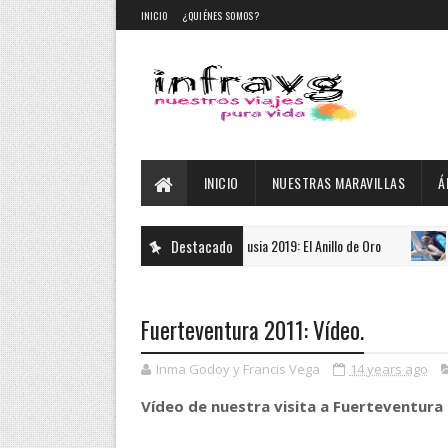
INICIO
¿QUIÉNES SOMOS?
INICIO
NUESTRAS MARAVILLAS
Á
Destacado
Rusia 2019: El Anillo de Oro
DESTACADO
AUSTR
Fuerteventura 2011: Vídeo.
Inma Godoy y Francis Vega
14 years ago
Vídeo de nuestra visita a Fuerteventura 