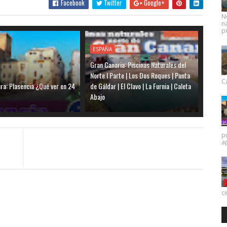
Facebook
Twitter
Google+
N
na
pr
ESPAÑA
Gran Canaria: Piscinas Naturales del
Norte I Parte | Los Dos Roques | Punta
Ca
ra: Plasencia ¿Qué ver en 24
de Gáldar | El Clavo | La Furnia | Caleta
Abajo
p
a
c