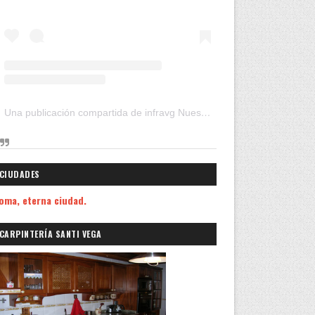
Una publicación compartida de infravg Nuestros Viajes (@infravg)
CIUDADES
oma, eterna ciudad.
CARPINTERÍA SANTI VEGA