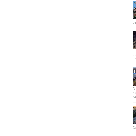
ce
at
im
N
na
pr
Ca