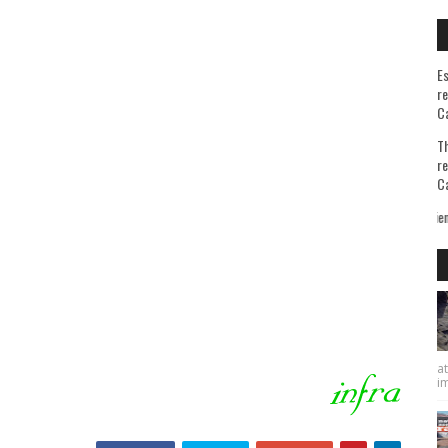
Es
re
Ca
Th
re
Ca
A quienes me preguntan la razón de mis viajes les contesto que sé bien de qué huy
at
im