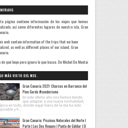
INFRAVG
ta página contiene información de los viajes que hemos
alizado, así como diferentes lugares de nuestra isla, Gran
naria.
is web contain information of the trips that we have
alized, as well as different places of our island, Gran
naria.
o pero ignoro lo que busco. De Michel De Montaigne
LO MÁS VISTO DEL MES.
Gran Canaria 2021: Charcos en Barranco del
Pino Gordo #senderismo
En este último año nos hemos tenido
que adaptar a una nueva normalidad,
ípica en todo, donde viajar fuera de la isla ha sido
posible y h...
Gran Canaria: Piscinas Naturales del Norte I
Parte | Los Dos Roques | Punta de Gáldar | El