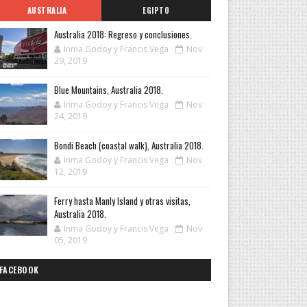
AUSTRALIA
EGIPTO
Australia 2018: Regreso y conclusiones.
Inma Godoy y Francis Vega
Nov
29, 2019
Blue Mountains, Australia 2018.
Inma Godoy y Francis Vega
Nov
24, 2019
Bondi Beach (coastal walk), Australia 2018.
Inma Godoy y Francis Vega
Nov
12, 2019
Ferry hasta Manly Island y otras visitas,
Australia 2018.
Inma Godoy y Francis Vega
Nov
05, 2019
FACEBOOK