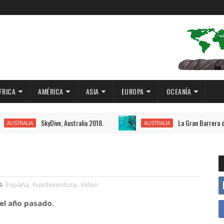
FRICA
AMÉRICA
ASIA
EUROPA
OCEANÍA
SkyDive, Australia 2018.
La Gran Barrera de Coral, 
ALIA
AUSTRALIA
España
,
Fuerteventura
,
Vídeo
el año pasado.