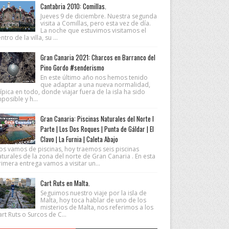
Cantabria 2010: Comillas.
Jueves 9 de diciembre. Nuestra segunda
visita a Comillas, pero esta vez de día.
La noche que estuvimos visitamos el
ntro de la villa, su ...
Gran Canaria 2021: Charcos en Barranco del
Pino Gordo #senderismo
En este último año nos hemos tenido
que adaptar a una nueva normalidad,
ípica en todo, donde viajar fuera de la isla ha sido
posible y h...
Gran Canaria: Piscinas Naturales del Norte I
Parte | Los Dos Roques | Punta de Gáldar | El
Clavo | La Furnia | Caleta Abajo
os vamos de piscinas, hoy traemos seis piscinas
turales de la zona del norte de Gran Canaria . En esta
imera entrega vamos a visitar un...
Cart Ruts en Malta.
Seguimos nuestro viaje por la isla de
Malta, hoy toca hablar de uno de los
misterios de Malta, nos referimos a los
rt Ruts o Surcos de C...