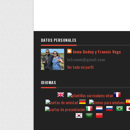
DATOS PERSONALES
Inma Godoy y Francis Vega
inframm@gmail.com
Ver todo mi perfil
IDIOMAS