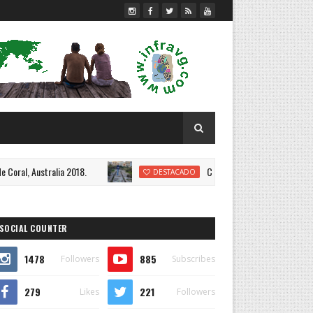
Australia 2018.
Cart Ruts en Malta.
DESTACADO
SOCIAL COUNTER
1478
885
Followers
Subscribes
279
221
Likes
Followers