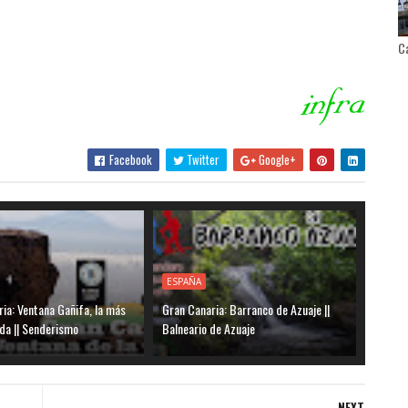
Ca
Facebook
Twitter
Google+
ESPAÑA
ia: Ventana Gañifa, la más
Gran Canaria: Barranco de Azuaje ||
da || Senderismo
Balneario de Azuaje
NEXT