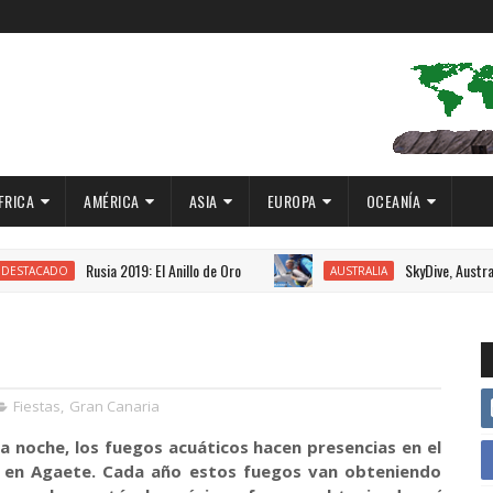
FRICA
AMÉRICA
ASIA
EUROPA
OCEANÍA
Rusia 2019: El Anillo de Oro
SkyDive, Australia 2018.
AUSTRALIA
Fiestas
,
Gran Canaria
la noche, los fuegos acuáticos hacen presencias en el
es en Agaete. Cada año estos fuegos van obteniendo