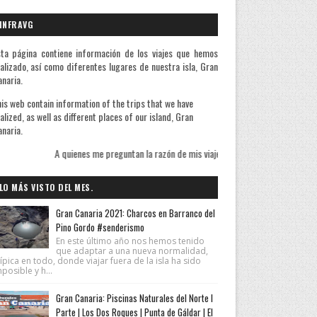
INFRAVG
ta página contiene información de los viajes que hemos
alizado, así como diferentes lugares de nuestra isla, Gran
naria.
is web contain information of the trips that we have
alized, as well as different places of our island, Gran
naria.
es me preguntan la razón de mis viajes les contesto que sé bien de qué huyo pero ign
LO MÁS VISTO DEL MES.
Gran Canaria 2021: Charcos en Barranco del
Pino Gordo #senderismo
En este último año nos hemos tenido
que adaptar a una nueva normalidad,
ípica en todo, donde viajar fuera de la isla ha sido
posible y h...
Gran Canaria: Piscinas Naturales del Norte I
Parte | Los Dos Roques | Punta de Gáldar | El