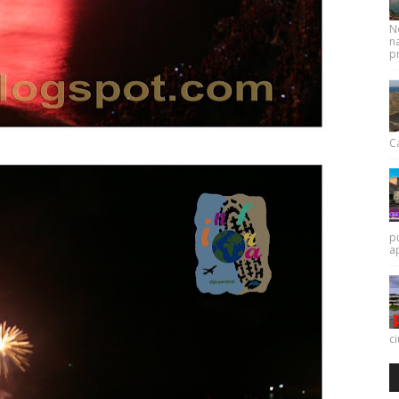
N
na
pr
Ca
p
a
c