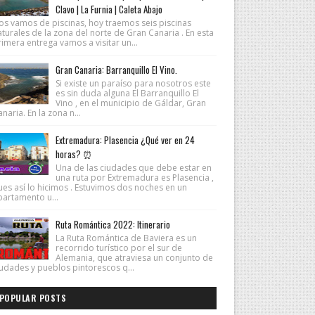
Clavo | La Furnia | Caleta Abajo
os vamos de piscinas, hoy traemos seis piscinas
turales de la zona del norte de Gran Canaria . En esta
imera entrega vamos a visitar un...
Gran Canaria: Barranquillo El Vino.
Si existe un paraíso para nosotros este
es sin duda alguna El Barranquillo El
Vino , en el municipio de Gáldar, Gran
naria. En la zona n...
Extremadura: Plasencia ¿Qué ver en 24
horas? ⏰
Una de las ciudades que debe estar en
una ruta por Extremadura es Plasencia ,
ues así lo hicimos . Estuvimos dos noches en un
partamento u...
Ruta Romántica 2022: Itinerario
La Ruta Romántica de Baviera es un
recorrido turístico por el sur de
Alemania, que atraviesa un conjunto de
iudades y pueblos pintorescos q...
POPULAR POSTS