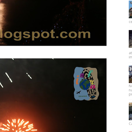
ce
at
im
N
na
pr
Ca