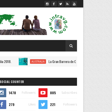
La Gran Barrera de Coral, Australia 2018.
AUSTRALIA
DES
SOCIAL COUNTER
1478
885
Followers
Subscribes
279
221
Likes
Followers