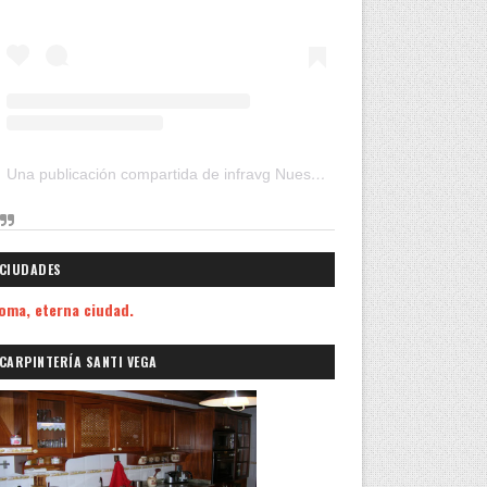
Una publicación compartida de infravg Nuestros Viajes (@infravg)
CIUDADES
oma, eterna ciudad.
CARPINTERÍA SANTI VEGA