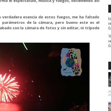
rma el espectáculo, música y fuegos, obteniendo así
a verdadera esencia de estos fuegos, me ha faltado
Es
s parámetros de la cámara, pero bueno este es el
re
bado con la cámara de fotos y sin editar, ni trípode
Ca
Th
re
Ca
A quien
at
im