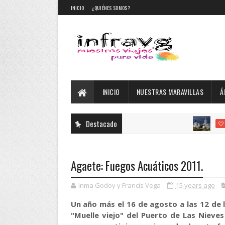
INICIO
¿QUIÉNES SOMOS?
INICIO
NUESTRAS MARAVILLAS
Á
Destacado
DESTACADO
Agaete: Fuegos Acuáticos 2011.
Inma Godoy y Francis Vega
15 years ago
Un año más el 16 de agosto a las 12 de 
"Muelle viejo" del Puerto de Las Niev