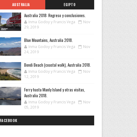
AUSTRALIA
EGIPTO
Australia 2018: Regreso y conclusiones.
Inma Godoy y Francis Vega
Nov
29, 2019
Blue Mountains, Australia 2018.
Inma Godoy y Francis Vega
Nov
24, 2019
Bondi Beach (coastal walk), Australia 2018.
Inma Godoy y Francis Vega
Nov
12, 2019
Ferry hasta Manly Island y otras visitas,
Australia 2018.
Inma Godoy y Francis Vega
Nov
05, 2019
FACEBOOK