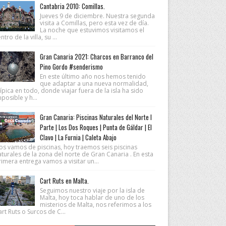
Cantabria 2010: Comillas.
Jueves 9 de diciembre. Nuestra segunda
visita a Comillas, pero esta vez de día.
La noche que estuvimos visitamos el
ntro de la villa, su ...
Gran Canaria 2021: Charcos en Barranco del
Pino Gordo #senderismo
En este último año nos hemos tenido
que adaptar a una nueva normalidad,
ípica en todo, donde viajar fuera de la isla ha sido
posible y h...
Gran Canaria: Piscinas Naturales del Norte I
Parte | Los Dos Roques | Punta de Gáldar | El
Clavo | La Furnia | Caleta Abajo
os vamos de piscinas, hoy traemos seis piscinas
turales de la zona del norte de Gran Canaria . En esta
imera entrega vamos a visitar un...
Cart Ruts en Malta.
Seguimos nuestro viaje por la isla de
Malta, hoy toca hablar de uno de los
misterios de Malta, nos referimos a los
rt Ruts o Surcos de C...