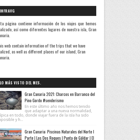
INFRAVG
ta página contiene información de los viajes que hemos
alizado, así como diferentes lugares de nuestra isla, Gran
naria.
is web contain information of the trips that we have
alized, as well as different places of our island, Gran
naria.
A quienes me preguntan la razón de mis v
LO MÁS VISTO DEL MES.
Gran Canaria 2021: Charcos en Barranco del
Pino Gordo #senderismo
En este último año nos hemos tenido
que adaptar a una nueva normalidad,
ípica en todo, donde viajar fuera de la isla ha sido
posible y h...
Gran Canaria: Piscinas Naturales del Norte I
Parte | Los Dos Roques | Punta de Gáldar | El