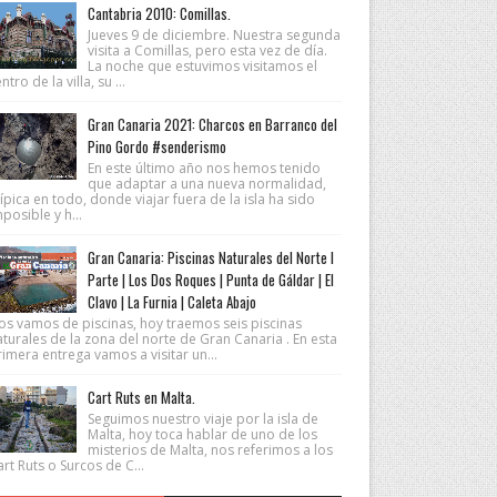
Cantabria 2010: Comillas.
Jueves 9 de diciembre. Nuestra segunda
visita a Comillas, pero esta vez de día.
La noche que estuvimos visitamos el
ntro de la villa, su ...
Gran Canaria 2021: Charcos en Barranco del
Pino Gordo #senderismo
En este último año nos hemos tenido
que adaptar a una nueva normalidad,
ípica en todo, donde viajar fuera de la isla ha sido
posible y h...
Gran Canaria: Piscinas Naturales del Norte I
Parte | Los Dos Roques | Punta de Gáldar | El
Clavo | La Furnia | Caleta Abajo
os vamos de piscinas, hoy traemos seis piscinas
turales de la zona del norte de Gran Canaria . En esta
imera entrega vamos a visitar un...
Cart Ruts en Malta.
Seguimos nuestro viaje por la isla de
Malta, hoy toca hablar de uno de los
misterios de Malta, nos referimos a los
rt Ruts o Surcos de C...