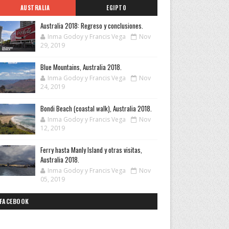
AUSTRALIA
EGIPTO
Australia 2018: Regreso y conclusiones.
Inma Godoy y Francis Vega
Nov
29, 2019
Blue Mountains, Australia 2018.
Inma Godoy y Francis Vega
Nov
24, 2019
Bondi Beach (coastal walk), Australia 2018.
Inma Godoy y Francis Vega
Nov
12, 2019
Ferry hasta Manly Island y otras visitas,
Australia 2018.
Inma Godoy y Francis Vega
Nov
05, 2019
FACEBOOK