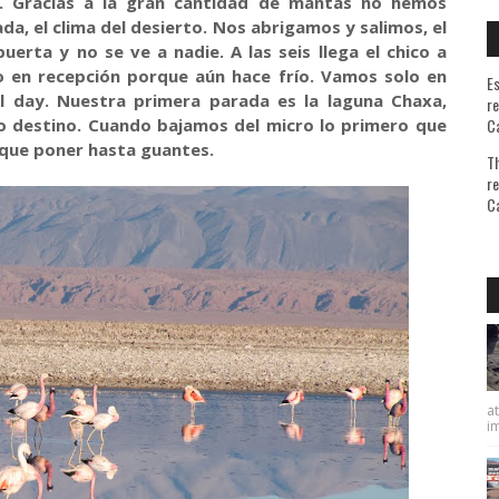
. Gracias a la gran cantidad de mantas no hemos
da, el clima del desierto. Nos abrigamos y salimos, el
puerta y no se ve a nadie. A las seis llega el chico a
 en recepción porque aún hace frío. Vamos solo en
Es
l day. Nuestra primera parada es la laguna Chaxa,
re
o destino. Cuando bajamos del micro lo primero que
Ca
 que poner hasta guantes.
Th
re
Ca
at
im