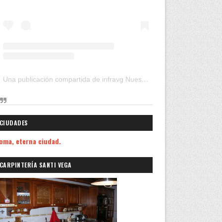
Una publicación compartida de infravg Nuestros Viajes (@infravg)
CIUDADES
oma, eterna ciudad.
CARPINTERÍA SANTI VEGA