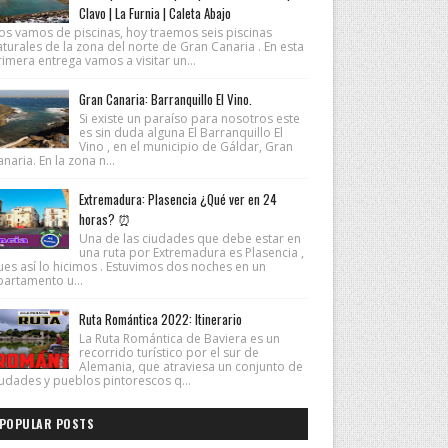
Clavo | La Furnia | Caleta Abajo
os vamos de piscinas, hoy traemos seis piscinas
turales de la zona del norte de Gran Canaria . En esta
imera entrega vamos a visitar un...
Gran Canaria: Barranquillo El Vino.
Si existe un paraíso para nosotros este
es sin duda alguna El Barranquillo El
Vino , en el municipio de Gáldar, Gran
naria. En la zona n...
Extremadura: Plasencia ¿Qué ver en 24
horas? ⏰
Una de las ciudades que debe estar en
una ruta por Extremadura es Plasencia ,
ues así lo hicimos . Estuvimos dos noches en un
partamento u...
Ruta Romántica 2022: Itinerario
La Ruta Romántica de Baviera es un
recorrido turístico por el sur de
Alemania, que atraviesa un conjunto de
iudades y pueblos pintorescos q...
POPULAR POSTS