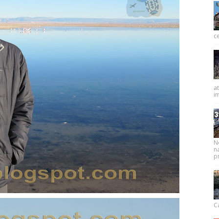
ce
at
im
N
na
pr
Ca