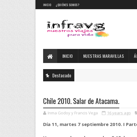
INICIO
¿QUIÉNES SOMOS?
INICIO
NUESTRAS MARAVILLAS
Á
Destacado
Chile 2010. Salar de Atacama.
Inma Godoy y Francis Vega
16 years ago
Día 11, martes 7 septiembre 2010. I Part