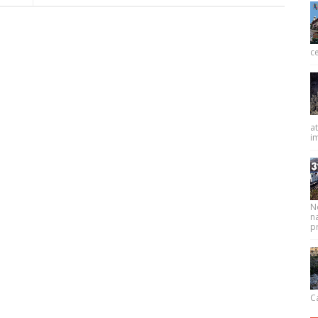
ce
at
im
N
na
pr
Ca