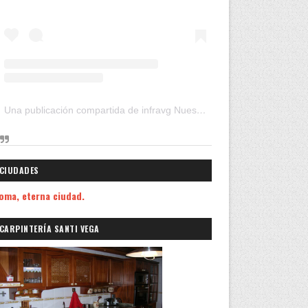
Una publicación compartida de infravg Nuestros Viajes (@infravg)
CIUDADES
oma, eterna ciudad.
CARPINTERÍA SANTI VEGA