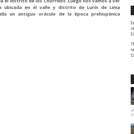
a el distrito de los Chorrillos. Luego nos vamos a ver
 ubicada en el valle y distrito de Lurín de Lima
alla un antiguo oráculo de la época prehispánica
Es
re
Ca
Th
re
Ca
at
im