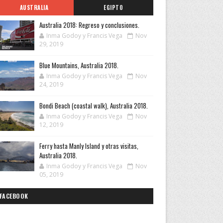
AUSTRALIA
EGIPTO
Australia 2018: Regreso y conclusiones.
Inma Godoy y Francis Vega
Nov
29, 2019
Blue Mountains, Australia 2018.
Inma Godoy y Francis Vega
Nov
24, 2019
Bondi Beach (coastal walk), Australia 2018.
Inma Godoy y Francis Vega
Nov
12, 2019
Ferry hasta Manly Island y otras visitas,
Australia 2018.
Inma Godoy y Francis Vega
Nov
05, 2019
FACEBOOK