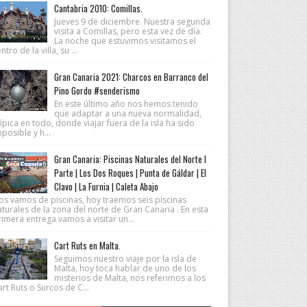
Cantabria 2010: Comillas.
Jueves 9 de diciembre. Nuestra segunda
visita a Comillas, pero esta vez de día.
La noche que estuvimos visitamos el
ntro de la villa, su ...
Gran Canaria 2021: Charcos en Barranco del
Pino Gordo #senderismo
En este último año nos hemos tenido
que adaptar a una nueva normalidad,
ípica en todo, donde viajar fuera de la isla ha sido
posible y h...
Gran Canaria: Piscinas Naturales del Norte I
Parte | Los Dos Roques | Punta de Gáldar | El
Clavo | La Furnia | Caleta Abajo
os vamos de piscinas, hoy traemos seis piscinas
turales de la zona del norte de Gran Canaria . En esta
imera entrega vamos a visitar un...
Cart Ruts en Malta.
Seguimos nuestro viaje por la isla de
Malta, hoy toca hablar de uno de los
misterios de Malta, nos referimos a los
rt Ruts o Surcos de C...