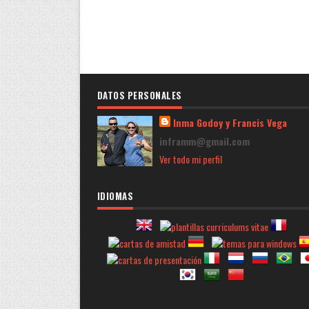
DATOS PERSONALES
Inma Godoy y Francis Vega
inframm@gmail.com
Ver todo mi perfil
IDIOMAS