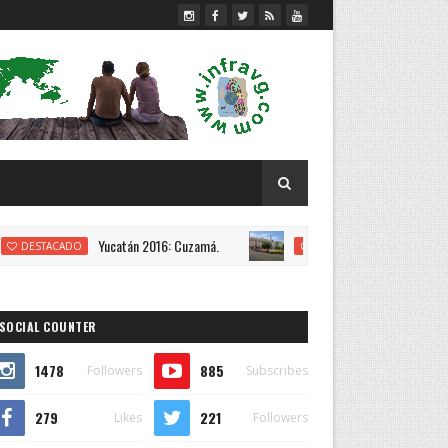
Yucatán 2016: Cuzamá.
La Habana 2016: Vuelta en ca
TACADO
CUBA
SOCIAL COUNTER
1478
885
Followers
Subscribes
279
221
Likes
Followers