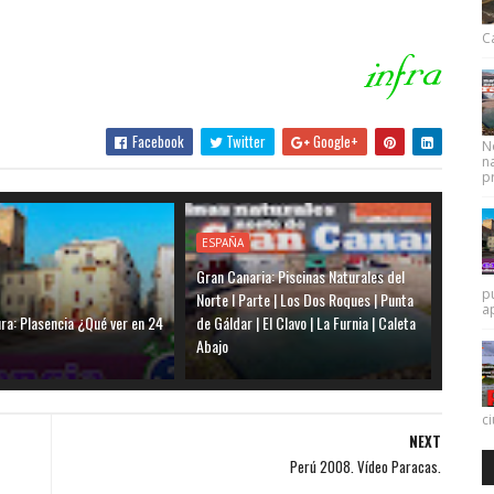
Ca
Facebook
Twitter
Google+
N
na
pr
ESPAÑA
Gran Canaria: Piscinas Naturales del
p
Norte I Parte | Los Dos Roques | Punta
a
ra: Plasencia ¿Qué ver en 24
de Gáldar | El Clavo | La Furnia | Caleta
Abajo
c
NEXT
Perú 2008. Vídeo Paracas.