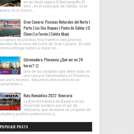
es sin duda alguna El Barranquillo El
Vino , en el municipio de Gáldar, Gran
naria. En la zona n...
Gran Canaria: Piscinas Naturales del Norte I
Parte | Los Dos Roques | Punta de Gáldar | El
Clavo | La Furnia | Caleta Abajo
os vamos de piscinas, hoy traemos seis piscinas
turales de la zona del norte de Gran Canaria . En esta
imera entrega vamos a visitar un...
Extremadura: Plasencia ¿Qué ver en 24
horas? ⏰
Una de las ciudades que debe estar en
una ruta por Extremadura es Plasencia ,
ues así lo hicimos . Estuvimos dos noches en un
partamento u...
Ruta Romántica 2022: Itinerario
La Ruta Romántica de Baviera es un
recorrido turístico por el sur de
Alemania, que atraviesa un conjunto de
iudades y pueblos pintorescos q...
POPULAR POSTS