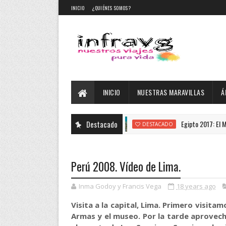
INICIO
¿QUIÉNES SOMOS?
INICIO
NUESTRAS MARAVILLAS
Á
Destacado
Egipto 2017: El Mar Rojo.
DESTACADO
Perú 2008. Vídeo de Lima.
Inma Godoy y Francis Vega
18 years ago
Visita a la capital, Lima. Primero visitam
Armas y el museo. Por la tarde aprovech