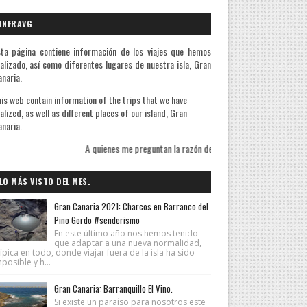
INFRAVG
ta página contiene información de los viajes que hemos
alizado, así como diferentes lugares de nuestra isla, Gran
naria.
is web contain information of the trips that we have
alized, as well as different places of our island, Gran
naria.
A quienes me preguntan la razón de mis viajes les contesto que sé bien de
LO MÁS VISTO DEL MES.
Gran Canaria 2021: Charcos en Barranco del
Pino Gordo #senderismo
En este último año nos hemos tenido
que adaptar a una nueva normalidad,
ípica en todo, donde viajar fuera de la isla ha sido
posible y h...
Gran Canaria: Barranquillo El Vino.
Si existe un paraíso para nosotros este