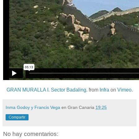
GRAN MURALLA I. Sector Badaling.
from
Infra
on
Vimeo
.
Inma Godoy y Francis Vega
en Gran Canaria
19:25
Compartir
No hay comentarios: