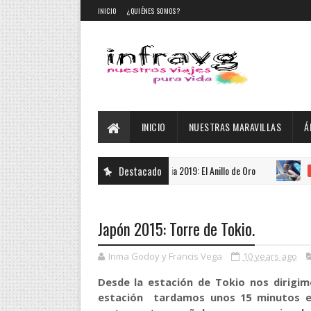
INICIO
¿QUIÉNES SOMOS?
INICIO
NUESTRAS MARAVILLAS
Á
Rusia 2019: El Anillo de Oro
Destacado
SkyD
DESTACADO
AUSTRALIA
Japón 2015: Torre de Tokio.
Inma Godoy y Francis Vega
10 years ago
Desde la estación de Tokio nos dirigi
estación tardamos unos 15 minutos en