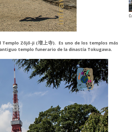
Ca
l Templo Zōjō-ji (
). Es uno de los templos más
増上寺
antiguo templo funerario de la dinastía Tokugawa.