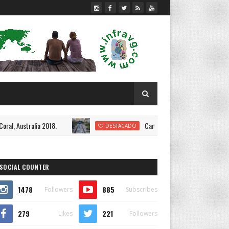
018.
Cart Ruts en Malta.
DESTACADO
DESTACAD
SOCIAL COUNTER
1478
885
Followers
Subscribes
279
221
Likes
Followers