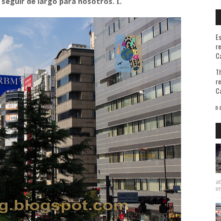
 seguir de largo para nosotros.
L
Es
re
Ca
Th
re
Ca
me preguntan la razón de mis viajes les contesto que sé bien de qué huyo pero ignoro 
at
im