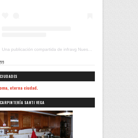
Una publicación compartida de infravg Nuestros Viajes (@infravg)
CIUDADES
oma, eterna ciudad.
CARPINTERÍA SANTI VEGA