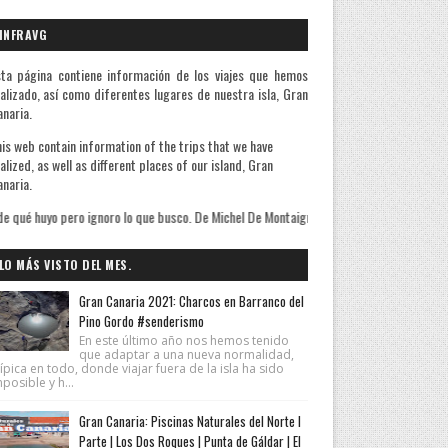
INFRAVG
ta página contiene información de los viajes que hemos
alizado, así como diferentes lugares de nuestra isla, Gran
naria.
is web contain information of the trips that we have
alized, as well as different places of our island, Gran
naria.
lo que busco. De Michel De Montaigne
LO MÁS VISTO DEL MES.
Gran Canaria 2021: Charcos en Barranco del
Pino Gordo #senderismo
En este último año nos hemos tenido
que adaptar a una nueva normalidad,
ípica en todo, donde viajar fuera de la isla ha sido
posible y h...
Gran Canaria: Piscinas Naturales del Norte I
Parte | Los Dos Roques | Punta de Gáldar | El