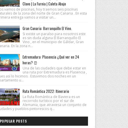
Clavo | La Furnia | Caleta Abajo
os vamos de piscinas, hoy traemos seis piscinas
turales de la zona del norte de Gran Canaria . En esta
imera entrega vamos a visitar un...
Gran Canaria: Barranquillo El Vino.
Si existe un paraíso para nosotros este
es sin duda alguna El Barranquillo El
Vino , en el municipio de Gáldar, Gran
naria. En la zona n...
Extremadura: Plasencia ¿Qué ver en 24
horas? ⏰
Una de las ciudades que debe estar en
una ruta por Extremadura es Plasencia ,
ues así lo hicimos . Estuvimos dos noches en un
partamento u...
Ruta Romántica 2022: Itinerario
La Ruta Romántica de Baviera es un
recorrido turístico por el sur de
Alemania, que atraviesa un conjunto de
iudades y pueblos pintorescos q...
POPULAR POSTS