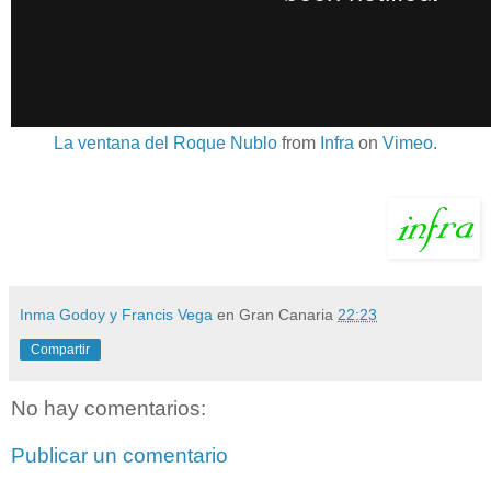
La ventana del Roque Nublo
from
Infra
on
Vimeo
.
Inma Godoy y Francis Vega
en Gran Canaria
22:23
Compartir
No hay comentarios:
Publicar un comentario