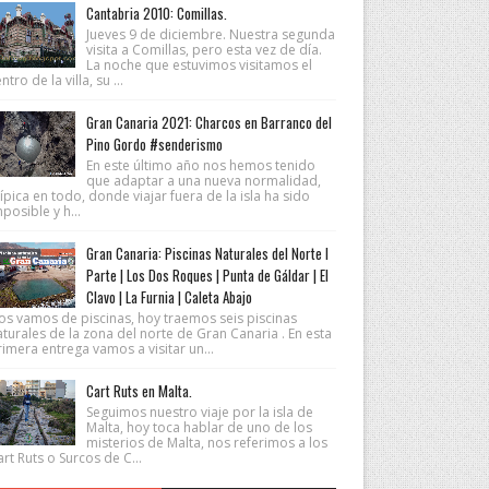
Cantabria 2010: Comillas.
Jueves 9 de diciembre. Nuestra segunda
visita a Comillas, pero esta vez de día.
La noche que estuvimos visitamos el
ntro de la villa, su ...
Gran Canaria 2021: Charcos en Barranco del
Pino Gordo #senderismo
En este último año nos hemos tenido
que adaptar a una nueva normalidad,
ípica en todo, donde viajar fuera de la isla ha sido
posible y h...
Gran Canaria: Piscinas Naturales del Norte I
Parte | Los Dos Roques | Punta de Gáldar | El
Clavo | La Furnia | Caleta Abajo
os vamos de piscinas, hoy traemos seis piscinas
turales de la zona del norte de Gran Canaria . En esta
imera entrega vamos a visitar un...
Cart Ruts en Malta.
Seguimos nuestro viaje por la isla de
Malta, hoy toca hablar de uno de los
misterios de Malta, nos referimos a los
rt Ruts o Surcos de C...