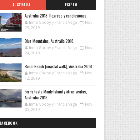
AUSTRALIA
EGIPTO
Australia 2018: Regreso y conclusiones.
Inma Godoy y Francis Vega
Nov
29, 2019
Blue Mountains, Australia 2018.
Inma Godoy y Francis Vega
Nov
24, 2019
Bondi Beach (coastal walk), Australia 2018.
Inma Godoy y Francis Vega
Nov
12, 2019
Ferry hasta Manly Island y otras visitas,
Australia 2018.
Inma Godoy y Francis Vega
Nov
05, 2019
FACEBOOK