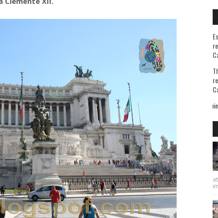
a Clemente XII.
Es
re
Ca
Th
re
Ca
A quienes me preguntan la razón de
at
im