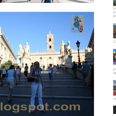
N
na
pr
Ca
p
a
c