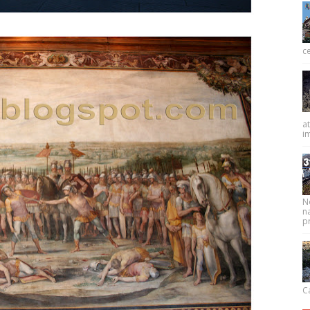
ce
at
im
N
na
pr
Ca