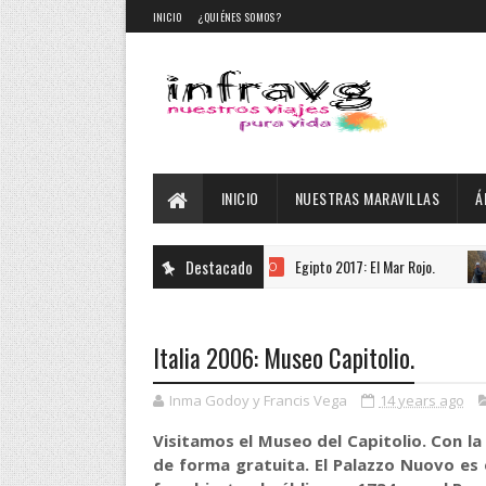
INICIO
¿QUIÉNES SOMOS?
INICIO
NUESTRAS MARAVILLAS
Á
Egipto 2017: El Mar Rojo.
Destacado
DESTACADO
DESTACAD
Italia 2006: Museo Capitolio.
Inma Godoy y Francis Vega
14 years ago
Visitamos el Museo del Capitolio. Con la
de forma gratuita. El Palazzo Nuovo es 