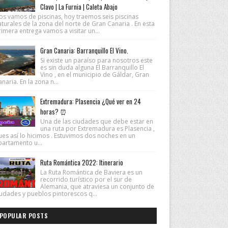
Clavo | La Furnia | Caleta Abajo
os vamos de piscinas, hoy traemos seis piscinas
turales de la zona del norte de Gran Canaria . En esta
imera entrega vamos a visitar un...
Gran Canaria: Barranquillo El Vino.
Si existe un paraíso para nosotros este
es sin duda alguna El Barranquillo El
Vino , en el municipio de Gáldar, Gran
naria. En la zona n...
Extremadura: Plasencia ¿Qué ver en 24
horas? ⏰
Una de las ciudades que debe estar en
una ruta por Extremadura es Plasencia ,
ues así lo hicimos . Estuvimos dos noches en un
partamento u...
Ruta Romántica 2022: Itinerario
La Ruta Romántica de Baviera es un
recorrido turístico por el sur de
Alemania, que atraviesa un conjunto de
iudades y pueblos pintorescos q...
POPULAR POSTS