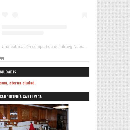
Una publicación compartida de infravg Nuestros Viajes (@infravg)
CIUDADES
oma, eterna ciudad.
CARPINTERÍA SANTI VEGA