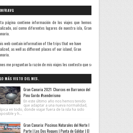
INFRAVG
ta página contiene información de los viajes que hemos
alizado, así como diferentes lugares de nuestra isla, Gran
naria.
is web contain information of the trips that we have
alized, as well as different places of our island, Gran
naria.
 mis viajes les contesto que sé bien de qué huyo pero ignoro lo que busco. De Michel 
LO MÁS VISTO DEL MES.
Gran Canaria 2021: Charcos en Barranco del
Pino Gordo #senderismo
En este último año nos hemos tenido
que adaptar a una nueva normalidad,
ípica en todo, donde viajar fuera de la isla ha sido
posible y h...
Gran Canaria: Piscinas Naturales del Norte I
Parte | Los Dos Roques | Punta de Gáldar | El