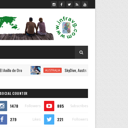
de Oro
SkyDive, Australia 2018.
AUSTRALIA
AUSTRALIA
SOCIAL COUNTER
1478
885
Followers
Subscribes
279
221
Likes
Followers