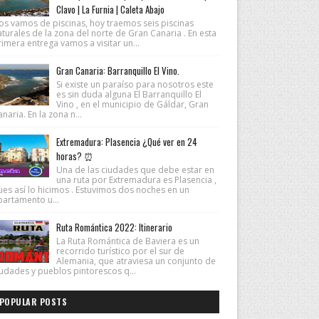
Clavo | La Furnia | Caleta Abajo
os vamos de piscinas, hoy traemos seis piscinas
turales de la zona del norte de Gran Canaria . En esta
imera entrega vamos a visitar un...
Gran Canaria: Barranquillo El Vino.
Si existe un paraíso para nosotros este
es sin duda alguna El Barranquillo El
Vino , en el municipio de Gáldar, Gran
naria. En la zona n...
Extremadura: Plasencia ¿Qué ver en 24
horas? ⏰
Una de las ciudades que debe estar en
una ruta por Extremadura es Plasencia ,
ues así lo hicimos . Estuvimos dos noches en un
partamento u...
Ruta Romántica 2022: Itinerario
La Ruta Romántica de Baviera es un
recorrido turístico por el sur de
Alemania, que atraviesa un conjunto de
iudades y pueblos pintorescos q...
POPULAR POSTS