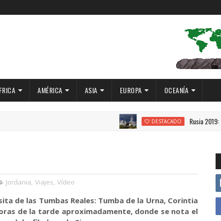
FRICA
AMÉRICA
ASIA
EUROPA
OCEANÍA
Rusia 2019: El Anillo 
DESTACADO
Jordania
,
Viajes
,
Vídeo
isita de las Tumbas Reales: Tumba de la Urna, Corintia
6 horas de la tarde aproximadamente, donde se nota el