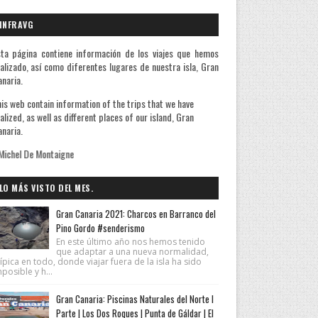
INFRAVG
ta página contiene información de los viajes que hemos
alizado, así como diferentes lugares de nuestra isla, Gran
naria.
is web contain information of the trips that we have
alized, as well as different places of our island, Gran
naria.
ontaigne
LO MÁS VISTO DEL MES.
Gran Canaria 2021: Charcos en Barranco del
Pino Gordo #senderismo
En este último año nos hemos tenido
que adaptar a una nueva normalidad,
ípica en todo, donde viajar fuera de la isla ha sido
posible y h...
Gran Canaria: Piscinas Naturales del Norte I
Parte | Los Dos Roques | Punta de Gáldar | El