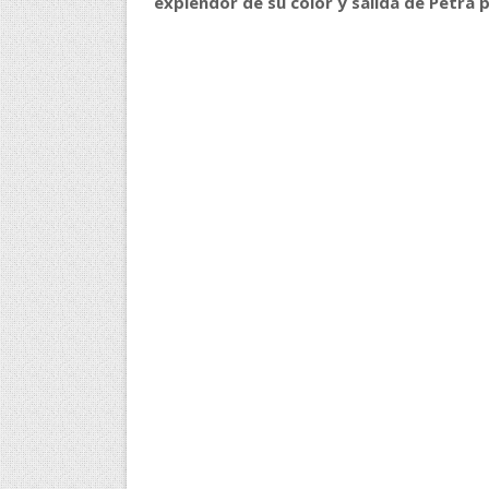
explendor de su color y salida de Petra p
A quienes me preguntan la razón de mis 