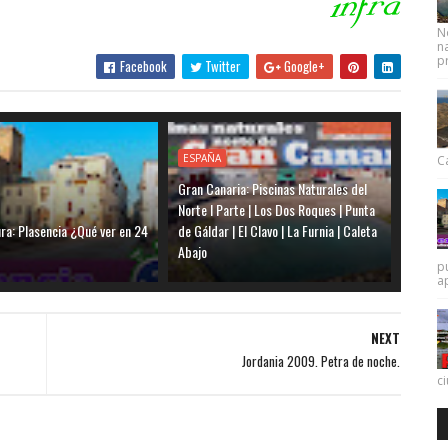
N
na
pr
Facebook
Twitter
Google+
ESPAÑA
Ca
Gran Canaria: Piscinas Naturales del
Norte I Parte | Los Dos Roques | Punta
ra: Plasencia ¿Qué ver en 24
de Gáldar | El Clavo | La Furnia | Caleta
Abajo
p
a
NEXT
Jordania 2009. Petra de noche.
c