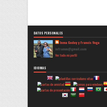
DATOS PERSONALES
Inma Godoy y Francis Vega
inframm@gmail.com
Ver todo mi perfil
IDIOMAS