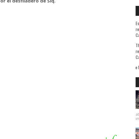
or el desfiladero de Siq.
Es
re
Ca
Th
re
Ca
viajes les contesto que sé bien de qué huyo pero ignoro lo que busco. De Michel De M
at
im