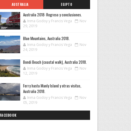
AUSTRALIA
EGIPTO
Australia 2018: Regreso y conclusiones.
Inma Godoy y Francis Vega
Nov
29, 2019
Blue Mountains, Australia 2018.
Inma Godoy y Francis Vega
Nov
24, 2019
Bondi Beach (coastal walk), Australia 2018.
Inma Godoy y Francis Vega
Nov
12, 2019
Ferry hasta Manly Island y otras visitas,
Australia 2018.
Inma Godoy y Francis Vega
Nov
05, 2019
FACEBOOK