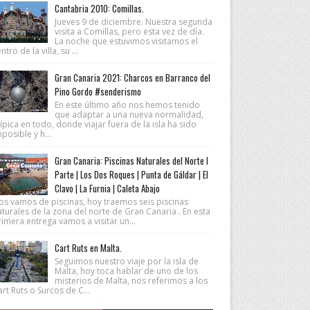
Cantabria 2010: Comillas.
Jueves 9 de diciembre. Nuestra segunda
visita a Comillas, pero esta vez de día.
La noche que estuvimos visitamos el
ntro de la villa, su ...
Gran Canaria 2021: Charcos en Barranco del
Pino Gordo #senderismo
En este último año nos hemos tenido
que adaptar a una nueva normalidad,
ípica en todo, donde viajar fuera de la isla ha sido
posible y h...
Gran Canaria: Piscinas Naturales del Norte I
Parte | Los Dos Roques | Punta de Gáldar | El
Clavo | La Furnia | Caleta Abajo
os vamos de piscinas, hoy traemos seis piscinas
turales de la zona del norte de Gran Canaria . En esta
imera entrega vamos a visitar un...
Cart Ruts en Malta.
Seguimos nuestro viaje por la isla de
Malta, hoy toca hablar de uno de los
misterios de Malta, nos referimos a los
rt Ruts o Surcos de C...