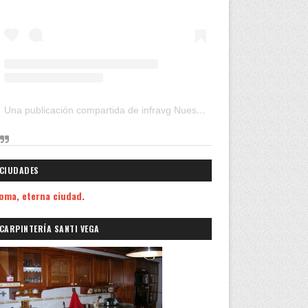
Una publicación compartida de infravg Nuestros Viajes (@infravg)
CIUDADES
oma, eterna ciudad.
CARPINTERÍA SANTI VEGA