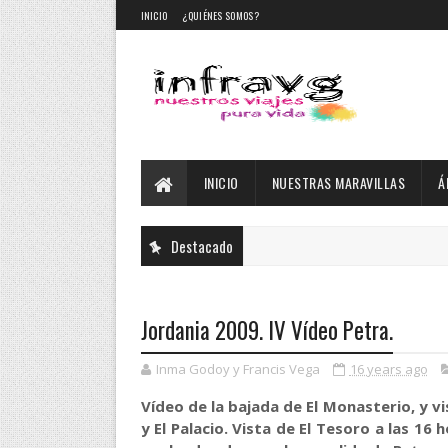
INICIO
¿QUIÉNES SOMOS?
INICIO
NUESTRAS MARAVILLAS
Á
Destacado
Jordania 2009. IV Vídeo Petra.
Inma Godoy y Francis Vega
16 years ago
Vídeo de la bajada de El Monasterio, y v
y El Palacio. Vista de El Tesoro a las 1