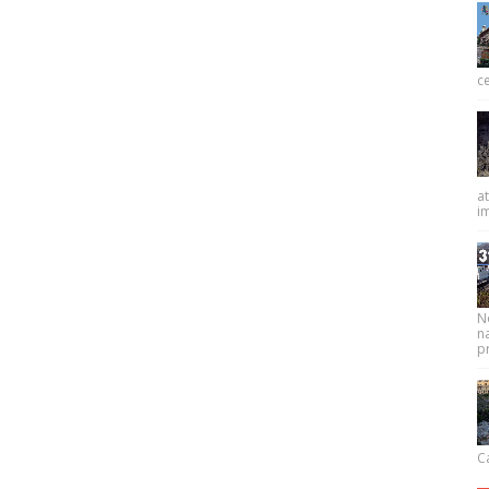
ce
at
im
N
na
pr
Ca